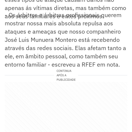
apenas ás vítimas diretas, mas também como
- Os árbitros e árbitras profissionais querem
aos seus familiares e entes próximos.
mostrar nossa mais absoluta repulsa aos
ataques e ameaças que nosso companheiro
José Luis Munuera Montero está recebendo
através das redes sociais. Elas afetam tanto a
ele, em âmbito pessoal, como também seu
entorno familiar - escreveu a RFEF em nota.
CONTINUA
APÓS A
PUBLICIDADE