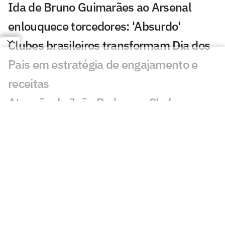
Ida de Bruno Guimarães ao Arsenal
enlouquece torcedores: 'Absurdo'
Clubes brasileiros transformam Dia dos
Pais em estratégia de engajamento e
receitas
Atuação de João Pedro em Chelsea x
Milan viraliza: 'Voando'
Lesão de John Kennedy frustra
torcedores do Fluminense: 'A pior'
Pai de Lionel Messi, Jorge Messi morre
na Argentina
Bárbara Coelho e Ana Thaís analisam o