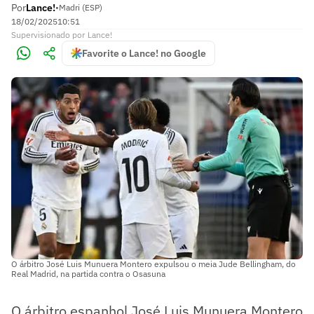
Por
Lance!
•
Madri (ESP)
18/02/2025
10:51
Supervisionado
por
Lance!
Favorite o Lance! no Google
O árbitro José Luis Munuera Montero expulsou o meia Jude Bellingham, do
Real Madrid, na partida contra o Osasuna
O árbitro espanhol José Luis Munuera Montero