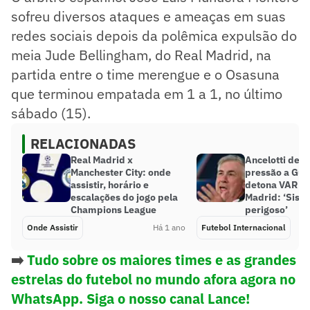
sofreu diversos ataques e ameaças em suas
redes sociais depois da polêmica expulsão do
meia Jude Bellingham, do Real Madrid, na
partida entre o time merengue e o Osasuna
que terminou empatada em 1 a 1, no último
sábado (15).
RELACIONADAS
Real Madrid x
Ancelotti dev
Manchester City: onde
pressão a Gua
assistir, horário e
detona VAR co
escalações do jogo pela
Madrid: ‘Sist
Champions League
perigoso’
Onde Assistir
Há 1 ano
Futebol Internacional
➡️
Tudo sobre os maiores times e as grandes
estrelas do futebol no mundo afora agora no
WhatsApp. Siga o nosso canal Lance!