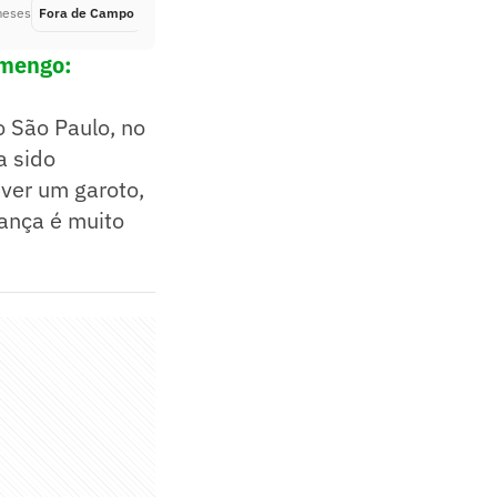
meses
Fora de Campo
Há 6 meses
amengo:
o São Paulo, no
a sido
 ver um garoto,
ança é muito