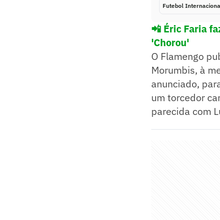
Futebol Internaciona
📲 Éric Faria f
'Chorou'
O Flamengo publ
Morumbis, à mei
anunciado, para
um torcedor cam
parecida com L