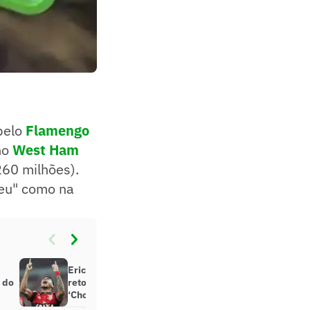
 pelo
Flamengo
no
West Ham
260 milhões).
ceu" como na
Eric Faria faz forte discurso sobre
o do
retorno de Paquetá ao Flamengo:
‘Chorou’