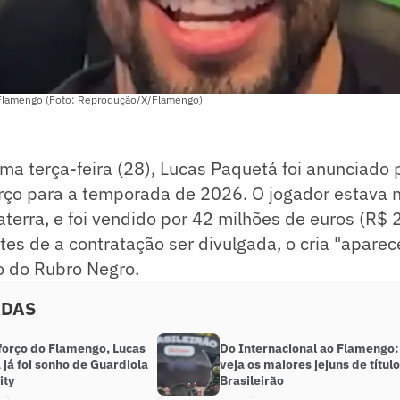
 Flamengo (Foto: Reprodução/X/Flamengo)
ima terça-feira (28), Lucas Paquetá foi anunciado
rço para a temporada de 2026. O jogador estava 
laterra, e foi vendido por 42 milhões de euros (R$ 
es de a contratação ser divulgada, o cria "apare
o do Rubro Negro.
ADAS
forço do Flamengo, Lucas
Do Internacional ao Flamengo:
já foi sonho de Guardiola
veja os maiores jejuns de títul
ity
Brasileirão