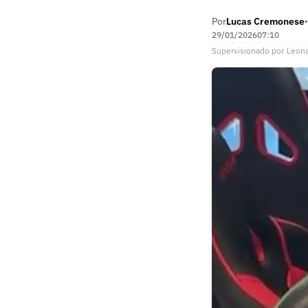
Por
Lucas Cremonese
•
29/01/2026
07:10
Supervisionado
por
Leon