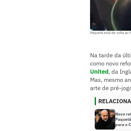
Paquetá está de volta ao
Na tarde da últ
como novo refo
United
, da Ing
Mas, mesmo ant
arte de pré-jog
RELACION
Novo re
Paquetá 
para o C