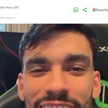
São Paulo (SP)
Favorit
ardo Damico