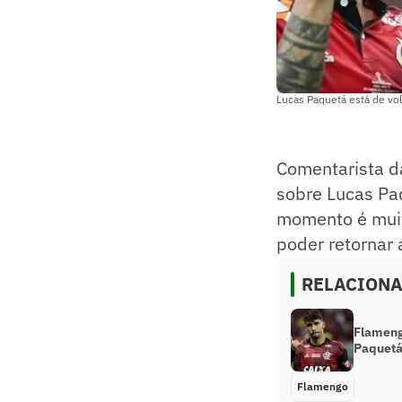
Lucas Paquetá está de vo
Comentarista d
sobre Lucas Pa
momento é muit
poder retornar 
RELACION
Flameng
Paquetá
Flamengo