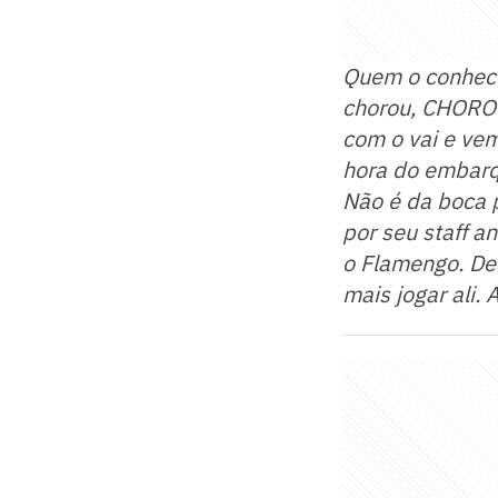
Quem o conhece
chorou, CHOROU
com o vai e ve
hora do embarq
Não é da boca p
por seu staff a
o Flamengo. De
mais jogar ali.