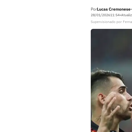
Por
Lucas Cremonese
•
28/01/2026
11:54
•
Atuali
Supervisionado
por
Fern