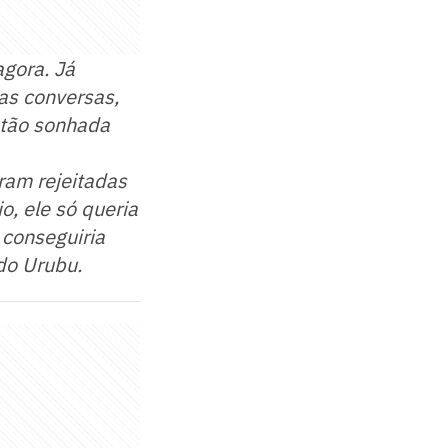
agora. Já
s conversas,
 tão sonhada
oram rejeitadas
o, ele só queria
 conseguiria
 do Urubu.