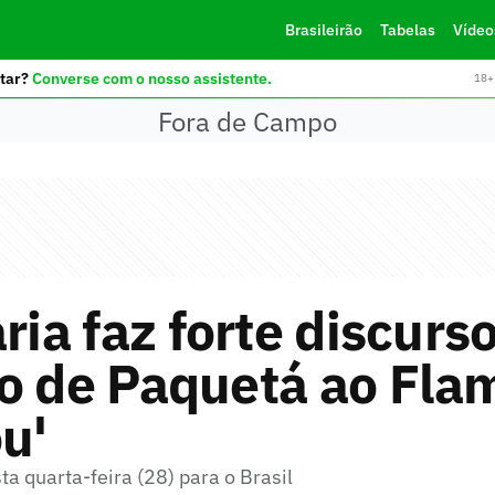
Brasileirão
Tabelas
Vídeo
tar?
Converse com o nosso assistente.
18+ 
Fora de Campo
aria faz forte discurs
no de Paquetá ao Fla
u'
ta quarta-feira (28) para o Brasil