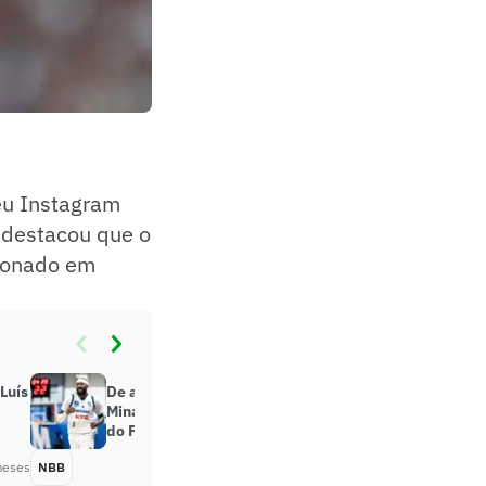
eu Instagram
a destacou que o
cionado em
Luís
De amigo a rival: destaque do
Minas reencontra torcedor mirim
do Flamengo no Super 8
meses
NBB
Há 6 meses