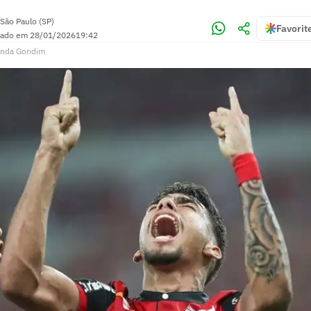
São Paulo (SP)
Favorit
zado em
28/01/2026
19:42
anda Gondim