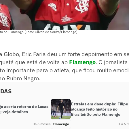
lta ao Flamengo (Foto: Gilvan de Souza/Flamengo)
a Globo, Eric Faria deu um forte depoimento em s
quetá que está de volta ao
Flamengo
. O jornalist
o importante para o atleta, que ficou muito emo
ao Rubro Negro.
ADAS
Estreias em dose dupla: Filipe 
o acerta retorno de Lucas
alcança feito histórico no
; veja detalhes
Brasileirão pelo Flamengo
Há 6 meses
Flamengo
Há 6 