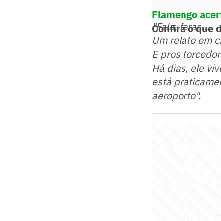
Flamengo acert
"Fala, feras…
Confira o que 
Um relato em c
E pros torcedor
Há dias, ele vi
está praticamen
aeroporto".