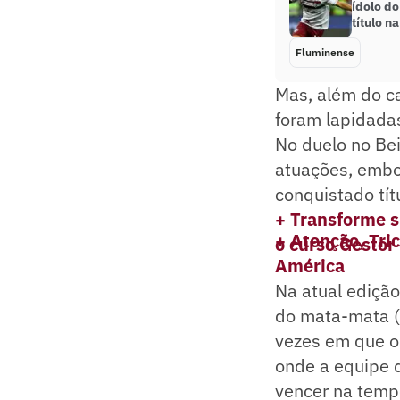
ídolo d
título n
Fluminense
Mas, além do c
foram lapidadas
No duelo no Bei
atuações, embor
conquistado tít
+ Transforme s
+ Atenção, Tric
o curso Gestor
América
Na atual ediçã
do mata-mata (c
vezes em que o
onde a equipe 
vencer na temp