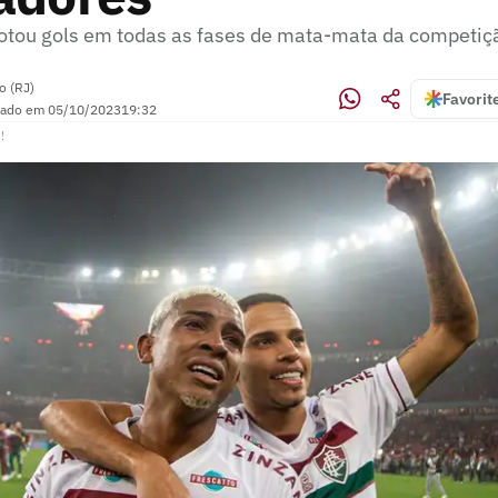
tou gols em todas as fases de mata-mata da competiç
o (RJ)
Favorit
zado em
05/10/2023
19:32
!