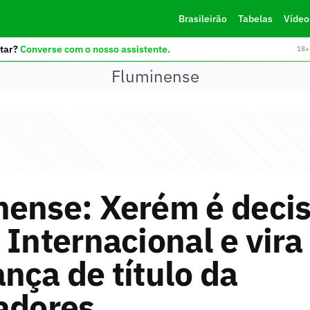
Brasileirão
Tabelas
Vídeo
tar?
Converse com o nosso assistente.
18+ 
Fluminense
nense: Xerém é decis
 Internacional e vira
nça de título da
adores