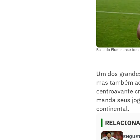
Base do Fluminense tem 
Um dos grandes
mas também ao 
centroavante c
manda seus jogos
continental.
RELACION
ENQUETE