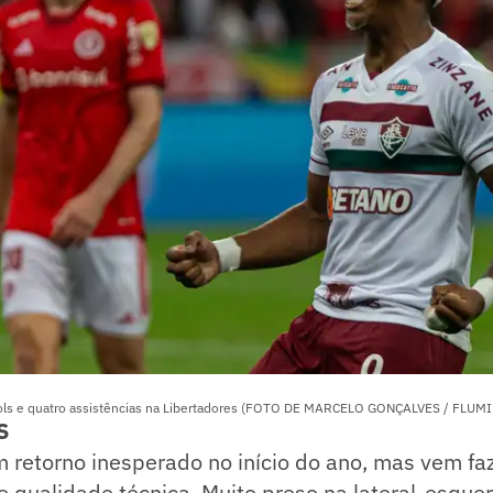
ols e quatro assistências na Libertadores (FOTO DE MARCELO GONÇALVES / FLUM
S
 retorno inesperado no início do ano, mas vem fa
qualidade técnica. Muito preso na lateral-esquer