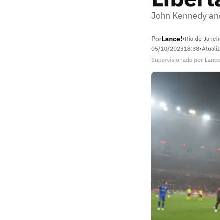
John Kennedy ano
Por
Lance!
•
Rio de Janeir
05/10/2023
18:38
•
Atuali
Supervisionado
por
Lance