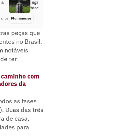
 a
ingressos serão destinados para a
torcida do Fluminense?
 anos
Fluminense
Há 2 anos
tras peças que
ntes no Brasil.
m notáveis
de ter
o caminho com
tadores da
odos as fases
). Duas das três
ra de casa,
dades para