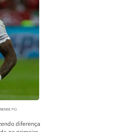
INENSE FC)
zendo diferença
da no primeiro