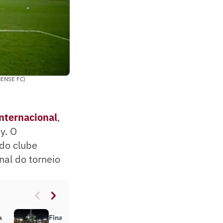
NENSE FC)
Internacional
,
y. O
 do clube
nal do torneio
a
Final da Libertadores: quantos