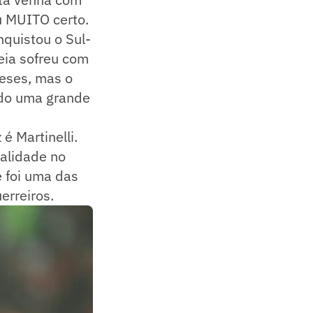
u MUITO certo.
quistou o Sul-
eia sofreu com
eses, mas o
ido uma grande
 Martinelli.
ualidade no
e foi uma das
erreiros.