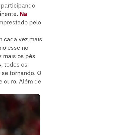
 participando
tinente.
Na
emprestado pelo
m cada vez mais
omo esse no
z mais os pés
, todos os
á se tornando. O
e ouro. Além de