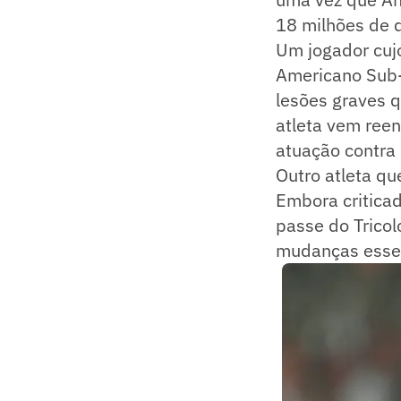
18 milhões de d
Um jogador cujo
Americano Sub-2
lesões graves 
atleta vem ree
atuação contra 
Outro atleta qu
Embora criticad
passe do Tricol
mudanças essen