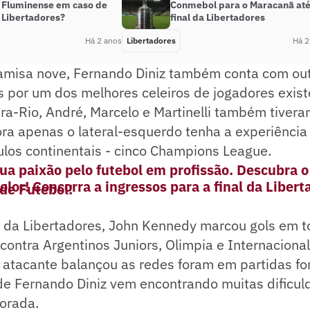
o Fluminense em caso de
Conmebol para o Maracanã até
a Libertadores?
final da Libertadores
Há 2 anos
Libertadores
Há 2
amisa nove, Fernando Diniz também conta com ou
 por um dos melhores celeiros de jogadores existe
ra-Rio, André, Marcelo e Martinelli também tivera
a apenas o lateral-esquerdo tenha a experiência 
ulos continentais - cinco Champions League.
ua paixão pelo futebol em profissão. Descubra 
olor! Concorra a ingressos para a final da Liber
 de Futebol!
o da Libertadores, John Kennedy marcou gols em t
ontra Argentinos Juniors, Olimpia e Internacional
 atacante balançou as redes foram em partidas fo
de Fernando Diniz vem encontrando muitas dificul
orada.