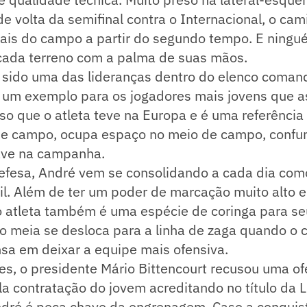
e volta da semifinal contra o Internacional, o ca
cais do campo a partir do segundo tempo. E ning
cada terreno com a palma de suas mãos.
 sido uma das lideranças dentro do elenco coman
, um exemplo para os jogadores mais jovens que a
 que o atleta teve na Europa e é uma referência 
de campo, ocupa espaço no meio de campo, confund
ave na campanha.
efesa, André vem se consolidando a cada dia com
il. Além de ter um poder de marcação muito alto 
 o atleta também é uma espécie de coringa para se
, o meia se desloca para a linha de zaga quando 
sa em deixar a equipe mais ofensiva.
, o presidente Mário Bittencourt recusou uma ofe
la contratação do jovem acreditando no título da L
dré é peça chave da engrenagem. Caso a conquis