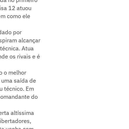
misa 12 atuou
uém como ele
dado por
spiram alcançar
técnica. Atua
e os rivais e é
o o melhor
e uma saída de
u técnico. Em
o comandante do
rta altíssima
ibertadores,
ta venha com