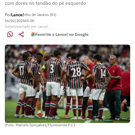
com dores no tendão do pé esquerdo
Por
Lance!
•
Rio de Janeiro (RJ)
16/02/2025
05:00
Supervisionado
por
Lance!
Favorite o Lance! no Google
(Foto: Marcelo Gonçalves/Fluminense F.C.)