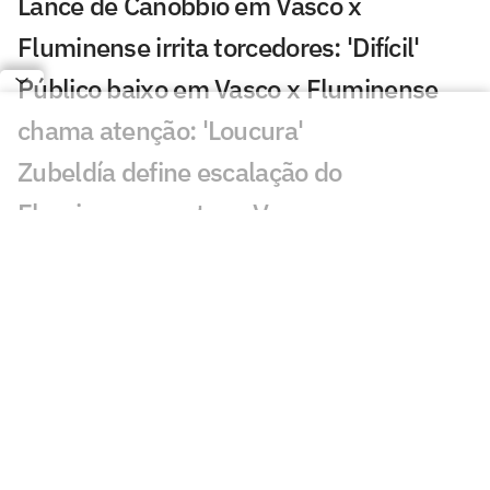
Lance de Canobbio em Vasco x
Fluminense irrita torcedores: 'Difícil'
Público baixo em Vasco x Fluminense
chama atenção: 'Loucura'
Zubeldía define escalação do
Fluminense contra o Vasco
Vasco x Fluminense: ao vivo tudo do
jogão pela Copa do Brasil
Vasco x Fluminense: Hulk e Pedro
Emanuel ficam frente a frente anos após
parceria no Porto
Quais os jogos da Copa do Brasil de hoje,