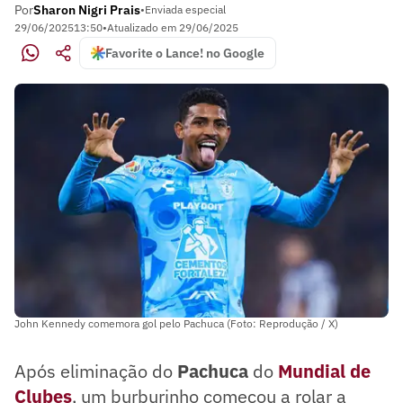
Por
Sharon Nigri Prais
•
Enviada especial
29/06/2025
13:50
•
Atualizado em
29/06/2025
Favorite o Lance! no Google
John Kennedy comemora gol pelo Pachuca (Foto: Reprodução / X)
Após eliminação do
Pachuca
do
Mundial de
Clubes
, um burburinho começou a rolar a