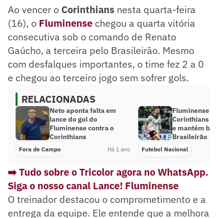
Ao vencer o
Corinthians
nesta quarta-feira
(16), o
Fluminense
chegou a quarta vitória
consecutiva sob o comando de Renato
Gaúcho, a terceira pelo Brasileirão. Mesmo
com desfalques importantes, o time fez 2 a 0
e chegou ao terceiro jogo sem sofrer gols.
RELACIONADAS
Neto aponta falta em
Fluminense ve
lance do gol do
Corinthians fo
Fluminense contra o
e mantém boa 
Corinthians
Brasileirão
Fora de Campo
Há 1 ano
Futebol Nacional
➡️ Tudo sobre o Tricolor agora no WhatsApp.
Siga o nosso canal Lance! Fluminense
O treinador destacou o comprometimento e a
entrega da equipe. Ele entende que a melhora