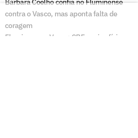
Bárbara Coelho confia no Fluminense
contra o Vasco, mas aponta falta de
coragem
Fluminense x Vasco: CBF envia ofício
para corrigir cartão do jogo de ida
Vasco tem aproveitamento superior ao
Fluminense em pênaltis; veja números
Zubeldía enfrenta dilema para escalar o
Fluminense diante do Vasco
Fluminense x Vasco: vidente prevê jogo
difícil no clássico carioca
Fluminense e Vasco buscam