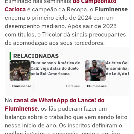
Eliminado nas semifinais
do Campeonato
Carioca
e campeão da Recopa, o
Fluminense
encerra o primeiro ciclo de 2024 com um
desempenho mediano. Após sair de 2023
com títulos, o Tricolor dá sinais preocupantes
de acomodação aos seus torcedores.
RELACIONADAS
Fluminense x América de
Atlético Goian
Cali: veja datas do duelo
encaminha a c
pela Sul-Americana
de Lelê, do F
Fluminense
Há 1 ano
Fluminense
No
canal de WhatsApp do Lance! do
Fluminense
, os fãs puderam fazer um
balanço sobre o trabalho que vem sendo feito
nesse início de ano. Os inscritos definiram o
melhor jogador, a decepção, onde a equipe