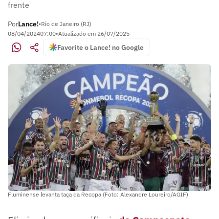
frente
Por
Lance!
•
Rio de Janeiro (RJ)
08/04/2024
07:00
•
Atualizado em
26/07/2025
Favorite o Lance! no Google
Fluminense levanta taça da Recopa (Foto: Alexandre Loureiro/AGIF)