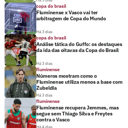
Há 3 dias
copa do brasil
Fluminense x Vasco vai ter
arbitragem de Copa do Mundo
Há 3 dias
copa do brasil
Análise tática do Guffo: os destaques
da ida das oitavas da Copa do Brasil
Há 3 dias
fluminense
Números mostram como o
Fluminense utiliza menos a base com
Zubeldía
Há 3 dias
fluminense
Fluminense recupera Jemmes, mas
segue sem Thiago Silva e Freytes
contra o Vasco
Há 4 dias