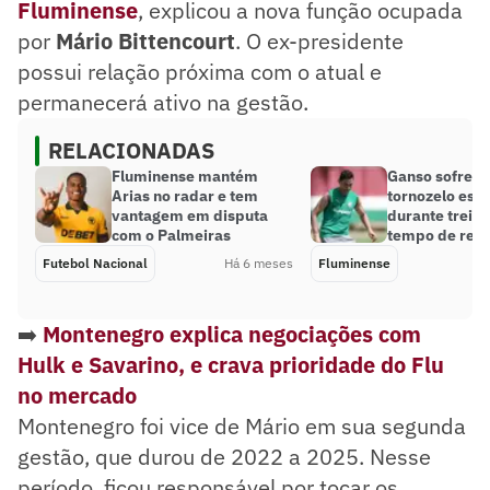
Fluminense
, explicou a nova função ocupada
por
Mário Bittencourt
. O ex-presidente
possui relação próxima com o atual e
permanecerá ativo na gestão.
RELACIONADAS
Fluminense mantém
Ganso sofre e
Arias no radar e tem
tornozelo esq
vantagem em disputa
durante treino
com o Palmeiras
tempo de rec
Futebol Nacional
Há 6 meses
Fluminense
➡️
Montenegro explica negociações com
Hulk e Savarino, e crava prioridade do Flu
no mercado
Montenegro foi vice de Mário em sua segunda
gestão, que durou de 2022 a 2025. Nesse
período, ficou responsável por tocar os