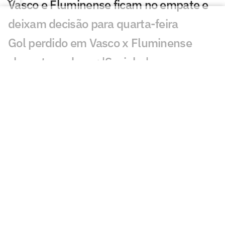
Vasco e Fluminense ficam no empate e
deixam decisão para quarta-feira
Gol perdido em Vasco x Fluminense
choca torcedores: 'Sozinho'
Atuação de Ramon Rique em Vasco x
Fluminense repercute: 'Sentiu'
Discussão em Vasco x Fluminense
viraliza: 'Já expulsaram por menos'
Lance de Canobbio em Vasco x
Fluminense irrita torcedores: 'Difícil'
Público baixo em Vasco x Fluminense
chama atenção: 'Loucura'