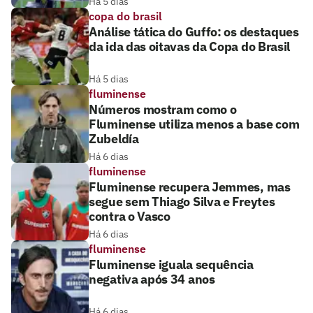
Há 5 dias
copa do brasil
Análise tática do Guffo: os destaques
da ida das oitavas da Copa do Brasil
Há 5 dias
fluminense
Números mostram como o
Fluminense utiliza menos a base com
Zubeldía
Há 6 dias
fluminense
Fluminense recupera Jemmes, mas
segue sem Thiago Silva e Freytes
contra o Vasco
Há 6 dias
fluminense
Fluminense iguala sequência
negativa após 34 anos
Há 6 dias