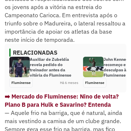
os jovens após a vitória na estreia do
Campeonato Carioca. Em entrevista após o
triunfo sobre o Madureira, o lateral ressaltou a
importância de apoiar os atletas da base
neste início de temporada.
RELACIONADAS
Auxiliar de Zubeldía
John Kennedy
revela pedido do
recomeço e p
treinador antes da
desculpas à t
vitória do Fluminense
Fluminense
Fluminense
Há 6 meses
Fluminense
➡️ Mercado do Fluminense: Nino de volta?
Plano B para Hulk e Savarino? Entenda
— Aquele frio na barriga, que é natural, ainda
mais vestindo a camisa de um clube grande.
Sempre gera esse frio na barriga, mas fico