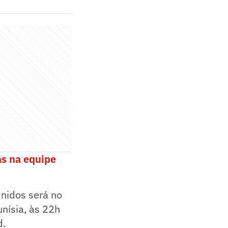
as na equipe
nidos será no
unísia, às 22h
d.