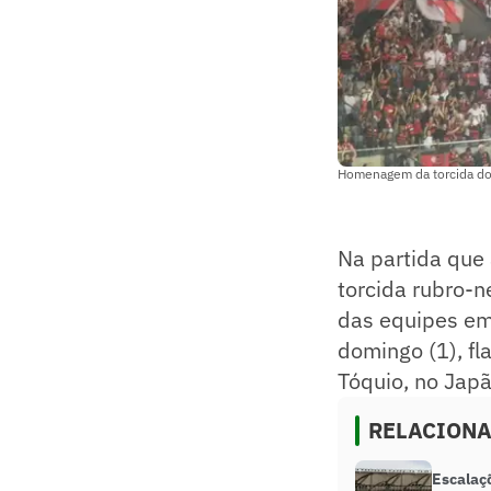
Homenagem da torcida do
Na partida que
torcida rubro-
das equipes em
domingo (1), f
Tóquio, no Japã
RELACION
Escalaç