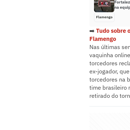
Fortalez
na equi
Flamengo
➡️
Tudo sobre 
Flamengo
Nas últimas se
vaquinha onlin
torcedores recla
ex-jogador, que
torcedores na b
time brasileiro
retirado do tor