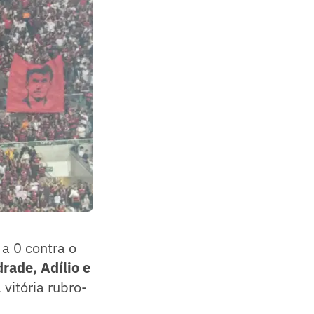
a 0 contra o
rade, Adílio e
vitória rubro-