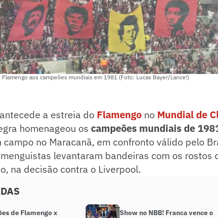
 Flamengo aos campeões mundiais em 1981 (Foto: Lucas Bayer/Lance!)
 antecede a estreia do
Flamengo
no
Mundial de C
negra homenageou os
campeões mundiais de 198
 campo no Maracanã, em confronto válido pelo Bra
lamenguistas levantaram bandeiras com os rostos 
o, na decisão contra o Liverpool.
ADAS
ões de Flamengo x
Show no NBB! Franca vence o