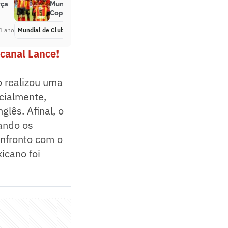
rça
Mundial, Espérance conquista a
Copa da Tunísia
1 ano
Mundial de Clubes
Há 1 ano
canal Lance!
 realizou uma
cialmente,
glês. Afinal, o
xando os
onfronto com o
icano foi