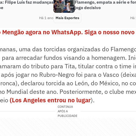
a: Filipe Luís faz mudanças
Flamengo, empata a série e fo
pe
jogo decisivo
Há 1 ano
Mais Esportes
Há 
o Mengão agora no WhatsApp. Siga o nosso novo 
manas, uma das torcidas organizadas do Flamengo
e para arrecadar fundos visando a homenagem. Ini
maram do tributo para Tita, titular contra o time in
 após jogar no Rubro-Negro foi para o Vasco (dei
ronca), declarou torcida ao León, do México, no c
 no Mundial deste ano. Posteriormente, o clube mex
neio
(Los Angeles entrou no lugar
).
CONTINUA
APÓS A
PUBLICIDADE