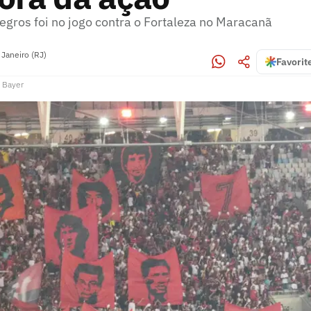
egros foi no jogo contra o Fortaleza no Maracanã
 Janeiro (RJ)
Favorit
 Bayer