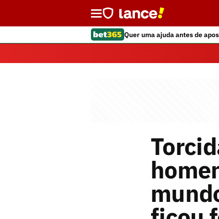
Quer uma ajuda antes de apos
Torci
homen
mundo
ficou 