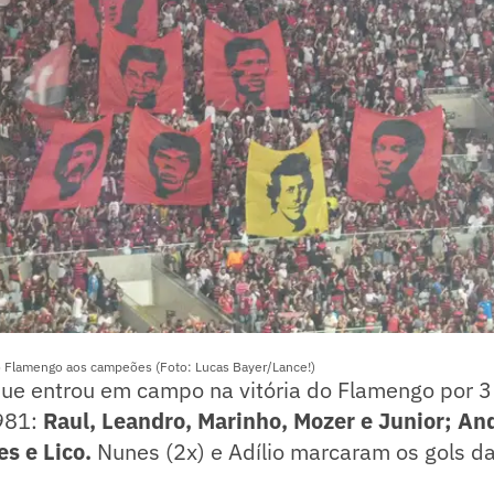
 Flamengo aos campeões (Foto: Lucas Bayer/Lance!)
que entrou em campo na vitória do Flamengo por 3 
981:
Raul, Leandro, Marinho, Mozer e Junior; And
es e Lico.
Nunes (2x) e Adílio marcaram os gols da 