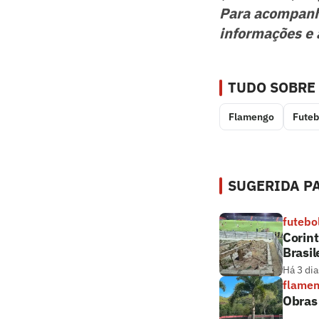
Para acompan
informações e 
TUDO SOBRE
Flamengo
Futeb
SUGERIDA PA
futebo
Corint
Brasil
Há 3 dia
flame
Obras