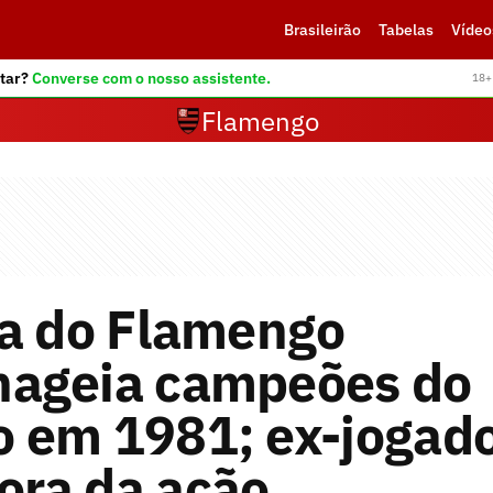
Brasileirão
Tabelas
Vídeo
tar?
Converse com o nosso assistente.
18+ 
Flamengo
da do Flamengo
ageia campeões do
 em 1981; ex-jogad
fora da ação