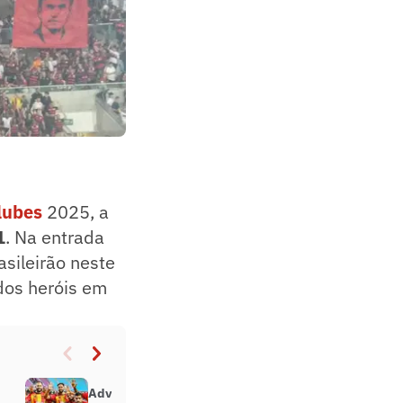
lubes
2025, a
1
. Na entrada
sileirão neste
dos heróis em
Adversário do Flamengo no