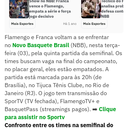
Show no NBB! Franca
Técnico do Fl
vence o Flamengo,
analisa probl
empata a série e força
defesa contra
jogo decisivo
NBB
Mais Esportes
Há 1 ano
Mais Esportes
Flamengo e Franca voltam a se enfrentar
no
Novo Basquete Brasil
(NBB), nesta terça-
feira (03), pela quinta partida da semifinal. Os
times buscam vaga na final do campeonato,
no placar geral, eles estão empatados. A
partida está marcada para às 20h (de
Brasília), no Tijuca Tênis Clube, no Rio de
Janeiro (RJ). O jogo tem transmissão do
SporTV (TV fechada), FlamengoTV+ e
BasquetPass (streamings pagos). ➡️
Clique
para assistir no Sportv
Confronto entre os times na semifinal do