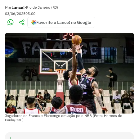
Por
Lance!
•
Rio de Janeiro (RJ)
03/06/2025
05:00
Favorite o Lance! no Google
Jogadores do Franca e Flamengo em ação pelo NBB (Foto: Hermes de
Paula/CRF)