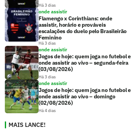
Há 3 dias
onde assistir
Flamengo x Corinthians: onde
assistir, horário e prováveis
escalações do duelo pelo Brasileirão
Feminino
Há 3 dias
onde assistir
Jogos de hoje: quem joga no futebol e
onde assistir ao vivo – segunda-feira
(03/08/2026)
Há 3 dias
onde assistir
Jogos de hoje: quem joga no futebol e
onde assistir ao vivo – domingo
(02/08/2026)
Há 4 dias
MAIS LANCE!