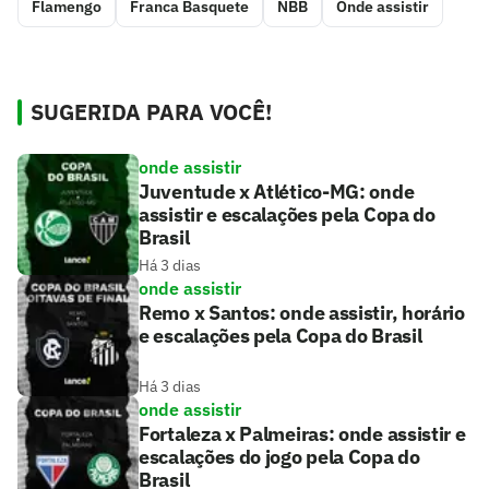
Flamengo
Franca Basquete
NBB
Onde assistir
SUGERIDA PARA VOCÊ!
onde assistir
Juventude x Atlético-MG: onde
assistir e escalações pela Copa do
Brasil
Há 3 dias
onde assistir
Remo x Santos: onde assistir, horário
e escalações pela Copa do Brasil
Há 3 dias
onde assistir
Fortaleza x Palmeiras: onde assistir e
escalações do jogo pela Copa do
Brasil