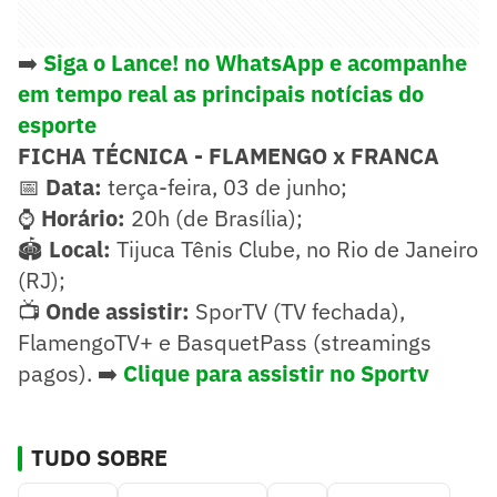
➡️
Siga o Lance! no WhatsApp e acompanhe
em tempo real as principais notícias do
esporte
FICHA TÉCNICA - FLAMENGO x FRANCA
📅
Data:
terça-feira, 03 de junho;
⌚
Horário:
20h (de Brasília);
🏟️
Local:
Tijuca Tênis Clube, no Rio de Janeiro
(RJ);
📺
Onde assistir:
SporTV (TV fechada),
FlamengoTV+ e BasquetPass (streamings
pagos). ➡️
Clique para assistir no Sportv
TUDO SOBRE