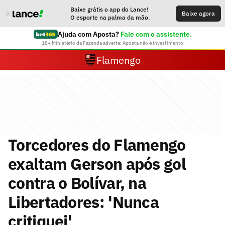
Baixe grátis o app do Lance!
Baixe agora
O esporte na palma da mão.
Ajuda com Aposta?
Fale com o assistente.
18+ Ministério da Fazenda adverte: Aposta não é investimento
Flamengo
Torcedores do Flamengo
exaltam Gerson após gol
contra o Bolívar, na
Libertadores: 'Nunca
critiquei'