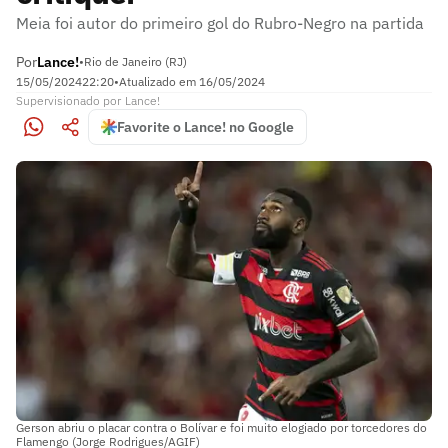
Meia foi autor do primeiro gol do Rubro-Negro na partida
Por
Lance!
•
Rio de Janeiro (RJ)
15/05/2024
22:20
•
Atualizado em
16/05/2024
Supervisionado
por
Lance!
Favorite o Lance! no Google
Gerson abriu o placar contra o Bolívar e foi muito elogiado por torcedores do
Flamengo (Jorge Rodrigues/AGIF)