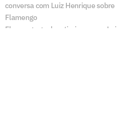
conversa com Luiz Henrique sobre
Flamengo
Flamengo ganha otimismo com Luiz
Araújo para duelo contra o Cruzeiro
Espanhóis repercutem novela entre
Almada, River Plate e Flamengo:
'Mistério'
Flamengo x Corinthians: onde assistir,
horário e prováveis escalações do duelo
pelo Brasileirão Feminino
AO VIVO: Acompanhe a coletiva de
Lucas Paquetá, meia do Flamengo