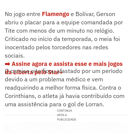
No jogo entre
Flamengo
e Bolívar, Gerson
abriu o placar para a equipe comandada por
Tite com menos de um minuto no relógio.
Criticado no início da temporada, o meia foi
inocentado pelos torcedores nas redes
sociais.
➡️ Assine agora e assista esse e mais jogos
O camisa oito ficou afastado por um período
da Liberta pelo Star+
devido a um problema médico e vem
readquirindo a melhor forma física. Contra o
Corinthians, o atleta já havia contribuído com
uma assistência para o gol de Lorran.
CONTINUA
APÓS A
PUBLICIDADE