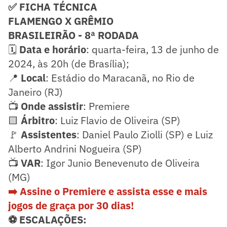
✅ FICHA TÉCNICA
FLAMENGO X GRÊMIO
BRASILEIRÃO - 8ª RODADA
🗓️
Data e horário
: quarta-feira, 13 de junho de
2024, às 20h (de Brasília);
📍
Local
: Estádio do Maracanã, no Rio de
Janeiro (RJ)
📺
Onde assistir
: Premiere
🟨
Árbitro
: Luiz Flavio de Oliveira (SP)
🚩
Assistentes
: Daniel Paulo Ziolli (SP) e Luiz
Alberto Andrini Nogueira (SP)
📺
VAR
: Igor Junio Benevenuto de Oliveira
(MG)
➡️ Assine o Premiere e assista esse e mais
jogos de graça por 30 dias!
⚽ ESCALAÇÕES: