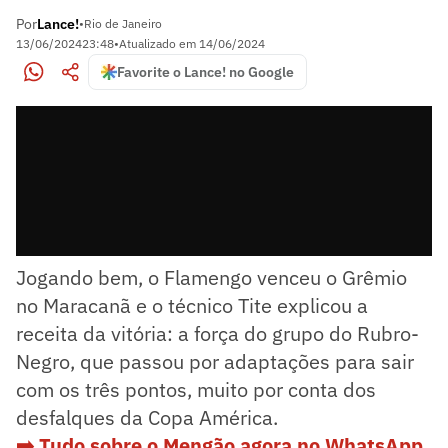
Por
Lance!
•
Rio de Janeiro
13/06/2024
23:48
•
Atualizado em
14/06/2024
Favorite o Lance! no Google
Jogando bem, o Flamengo venceu o Grêmio
no Maracanã e o técnico Tite explicou a
receita da vitória: a força do grupo do Rubro-
Negro, que passou por adaptações para sair
com os três pontos, muito por conta dos
desfalques da Copa América.
➡️ Tudo sobre o Mengão agora no WhatsApp.