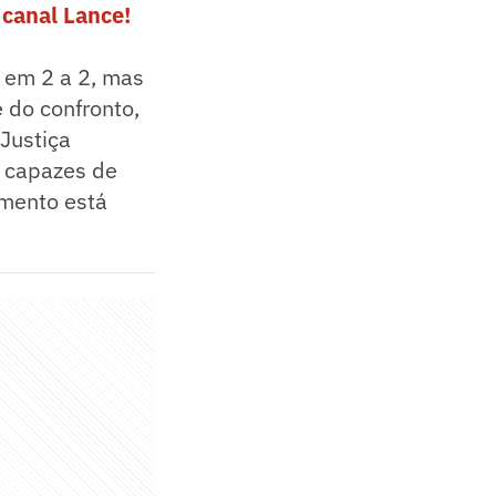
canal Lance!
 em 2 a 2, mas
 do confronto,
Justiça
s capazes de
amento está