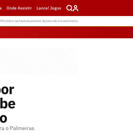
s
Onde Assistir
Lance! Jogos
Ministério da Fazenda adverte: Aposta não é investimento
or
ube
do
tra o Palmeiras