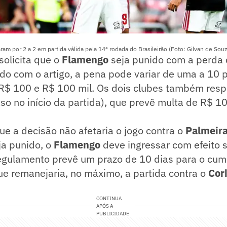
m por 2 a 2 em partida válida pela 14ª rodada do Brasileirão (Foto: Gilvan de Sou
solicita que o
Flamengo
seja punido com a perda
o com o artigo, a pena pode variar de uma a 10 p
 R$ 100 e R$ 100 mil. Os dois clubes também res
aso no início da partida), que prevê multa de R$ 1
ue a decisão não afetaria o jogo contra o
Palmeir
ja punido, o
Flamengo
deve ingressar com efeito 
regulamento prevê um prazo de 10 dias para o cu
ue remanejaria, no máximo, a partida contra o
Cor
CONTINUA
APÓS A
PUBLICIDADE