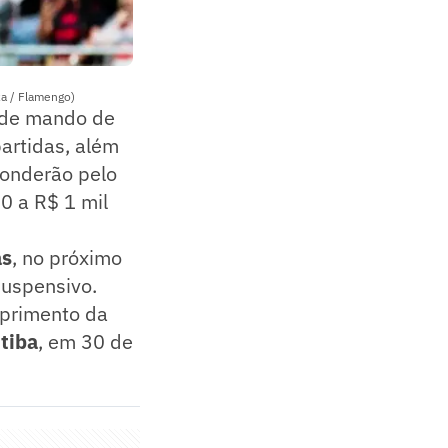
za / Flamengo)
 de mando de
artidas, além
ponderão pelo
00 a R$ 1 mil
as
, no próximo
suspensivo.
mprimento da
itiba
, em 30 de