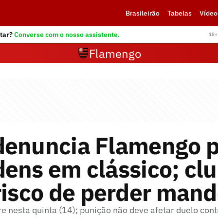
Brasileirão
Tabelas
Vídeo
tar?
Converse com o nosso assistente.
18+ 
Flamengo
denuncia Flamengo p
ens em clássico; cl
risco de perder man
e nesta quinta (14); punição não deve afetar duelo con