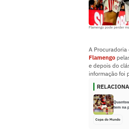
Flamengo pode perder man
A Procuradoria 
Flamengo
pela
e depois do clá
informação foi 
RELACION
Quantos
tem na p
Copa do Mundo