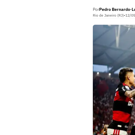
Por
Pedro Bernardo
L
•
Rio de Janeiro (RJ)
•
12/0