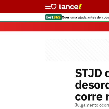
Quer uma ajuda antes de apos
STJD 
desord
corre 
Julgamento ocorr