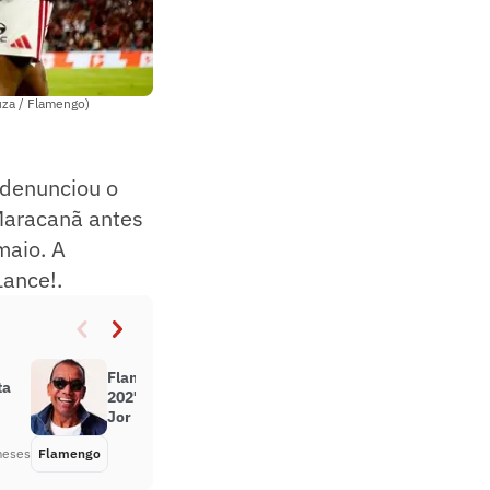
uza / Flamengo)
 denunciou o
Maracanã antes
maio. A
Lance!.
Flamengo aprova uniformes de
ta
2027 com homenagem a Jorge Ben
Jor
meses
Flamengo
Há 2 meses