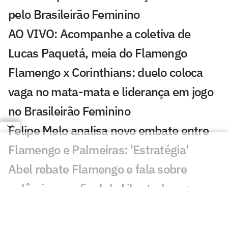
pelo Brasileirão Feminino
AO VIVO: Acompanhe a coletiva de
Lucas Paquetá, meia do Flamengo
Flamengo x Corinthians: duelo coloca
vaga no mata-mata e liderança em jogo
no Brasileirão Feminino
Felipe Melo analisa novo embate entre
Flamengo e Palmeiras: 'Estratégia'
Abel rebate Flamengo e fala sobre
polêmicas na final da Libertadores:
'Asterisco'
Leila critica nota do Flamengo contra o