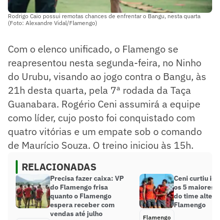
Rodrigo Caio possui remotas chances de enfrentar o Bangu, nesta quarta
(Foto: Alexandre Vidal/Flamengo)
Com o elenco unificado, o Flamengo se
reapresentou nesta segunda-feira, no Ninho
do Urubu, visando ao jogo contra o Bangu, às
21h desta quarta, pela 7ª rodada da Taça
Guanabara. Rogério Ceni assumirá a equipe
como líder, cujo posto foi conquistado com
quatro vitórias e um empate sob o comando
de Maurício Souza. O treino iniciou às 15h.
RELACIONADAS
Precisa fazer caixa: VP
Ceni curtiu isso
do Flamengo frisa
os 5 maiores 
quanto o Flamengo
do time altern
espera receber com
Flamengo
vendas até julho
Flamengo