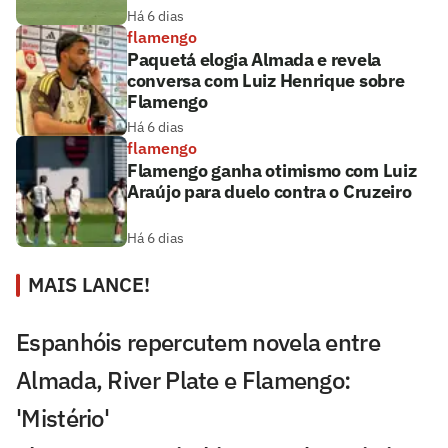
Há 6 dias
flamengo
Paquetá elogia Almada e revela
conversa com Luiz Henrique sobre
Flamengo
Há 6 dias
flamengo
Flamengo ganha otimismo com Luiz
Araújo para duelo contra o Cruzeiro
Há 6 dias
MAIS LANCE!
Espanhóis repercutem novela entre
Almada, River Plate e Flamengo:
'Mistério'