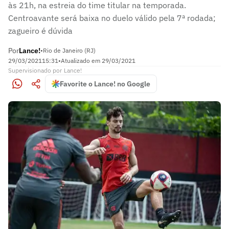
às 21h, na estreia do time titular na temporada.
Centroavante será baixa no duelo válido pela 7ª rodada;
zagueiro é dúvida
Por
Lance!
•
Rio de Janeiro (RJ)
29/03/2021
15:31
•
Atualizado em
29/03/2021
Supervisionado
por
Lance!
Favorite o Lance! no Google