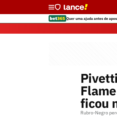
Quer uma ajuda antes de apos
Pivett
Flame
ficou m
Rubro-Negro perd