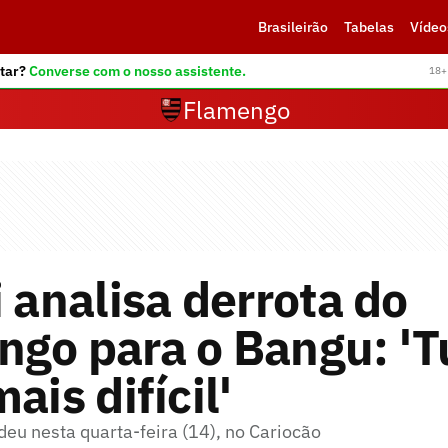
Brasileirão
Tabelas
Vídeo
tar?
Converse com o nosso assistente.
18+ 
Flamengo
i analisa derrota do
ngo para o Bangu: '
ais difícil'
eu nesta quarta-feira (14), no Cariocão