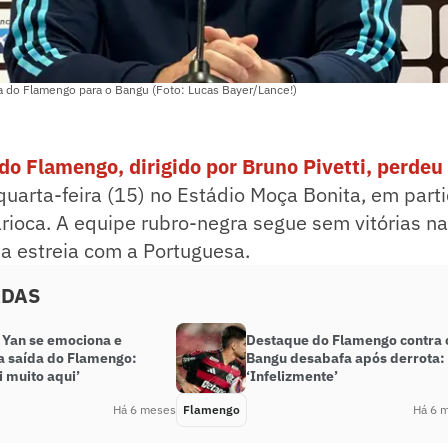
ta do Flamengo para o Bangu (Foto: Lucas Bayer/Lance!)
do Flamengo, dirigido por Bruno Pivetti, perdeu 
uarta-feira (15) no Estádio Moça Bonita, em parti
ioca. A equipe rubro-negra segue sem vitórias n
a estreia com a Portuguesa.
ADAS
 Yan se emociona e
Destaque do Flamengo contra 
a saída do Flamengo:
Bangu desabafa após derrota:
 muito aqui’
‘Infelizmente’
Há 6 meses
Flamengo
Há 6 