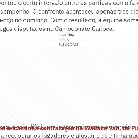
pontou o curto intervalo entre as partidas como fa
desempenho. O confronto aconteceu apenas três di
mengo no domingo. Com o resultado, a equipe so
jogos disputados no Campeonato Carioca.
CONTINUA
APÓS A
PUBLICIDADE
equência difícil, um jogo domingo e o adversário,
no encaminha contratação de Wallace Yan, do F
ra recuperar os jogadores e ajustar o que tinha qu