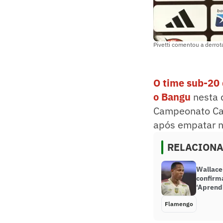
Pivetti comentou a derro
O time sub-20 
o Bangu
nesta q
Campeonato Car
após empatar n
RELACION
Wallace
confirm
‘Aprendi
Flamengo