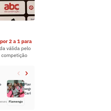
por 2 a 1 para
da válida pelo
a competição
o
Flamengo perde para o Bangu em
segundo jogo com sub-20 no
Carioca
meses
Flamengo
Há 6 meses