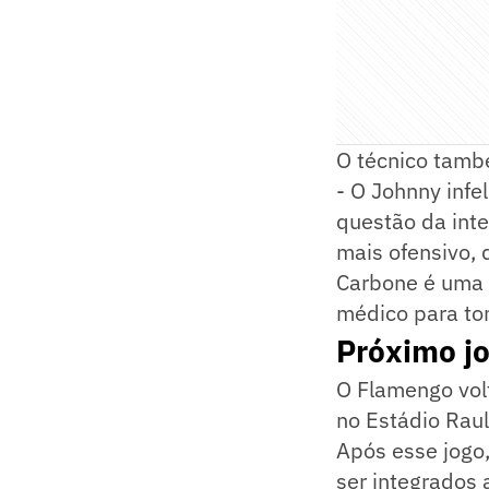
O técnico tamb
- O Johnny infe
questão da int
mais ofensivo, 
Carbone é uma 
médico para to
Próximo j
O Flamengo vol
no Estádio Raul
Após esse jogo,
ser integrados 