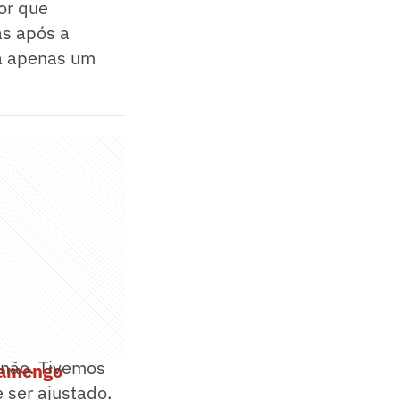
tor que
as após a
ma apenas um
 não. Tivemos
lamengo
e ser ajustado.