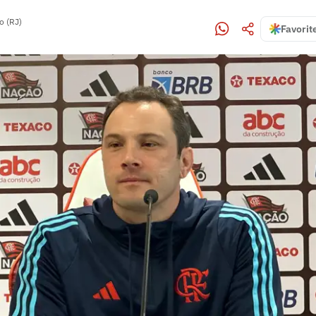
o (RJ)
Favorit