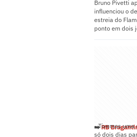
Bruno Pivetti a
influenciou o 
estreia do Fla
ponto em dois 
- Tivemos uma s
➡️
RB Braganti
só dois dias pa