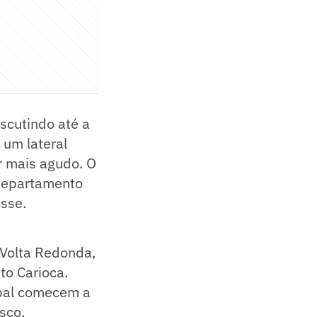
iscutindo até a
 um lateral
r mais agudo. O
 departamento
sse.
 Volta Redonda,
to Carioca.
ipal comecem a
sco.