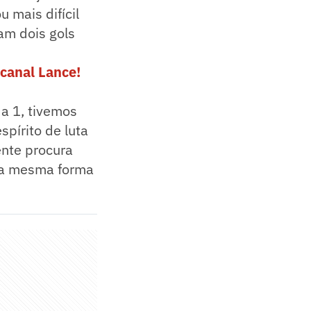
 mais difícil
am dois gols
canal Lance!
2 a 1, tivemos
spírito de luta
ente procura
 da mesma forma