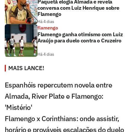
Paquetá elogia Almada e revela
conversa com Luiz Henrique sobre
Flamengo
Há 4 dias
flamengo
Flamengo ganha otimismo com Luiz
Araújo para duelo contra o Cruzeiro
Há 4 dias
MAIS LANCE!
Espanhóis repercutem novela entre
Almada, River Plate e Flamengo:
'Mistério'
Flamengo x Corinthians: onde assistir,
horário e prováveis escalações do duelo