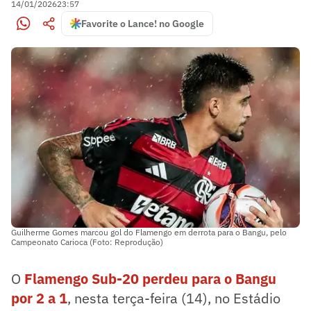
14/01/2026
23:57
Favorite o Lance! no Google
Guilherme Gomes marcou gol do Flamengo em derrota para o Bangu, pelo
Campeonato Carioca (Foto: Reprodução)
O
Flamengo Sub-20 perdeu para o Bangu
por 2 a 1
, nesta terça-feira (14), no Estádio