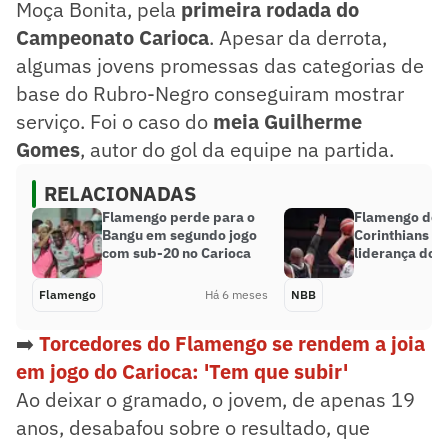
Moça Bonita, pela
primeira rodada do
Campeonato Carioca
. Apesar da derrota,
algumas jovens promessas das categorias de
base do Rubro-Negro conseguiram mostrar
serviço. Foi o caso do
meia Guilherme
Gomes
, autor do gol da equipe na partida.
RELACIONADAS
Flamengo perde para o
Flamengo der
Bangu em segundo jogo
Corinthians e 
com sub-20 no Carioca
liderança do 
Flamengo
Há 6 meses
NBB
➡️
Torcedores do Flamengo se rendem a joia
em jogo do Carioca: 'Tem que subir'
Ao deixar o gramado, o jovem, de apenas 19
anos, desabafou sobre o resultado, que