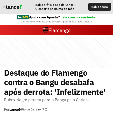
Baixe grátis o app do Lance!
Baixe agora
O esporte na palma da mão.
Ajuda com Aposta?
Fale com o assistente.
18+ Ministério da Fazenda adverte: Aposta não é investimento
Flamengo
Destaque do Flamengo
contra o Bangu desabafa
após derrota: 'Infelizmente'
Rubro-Negro perdeu para o Bangu pelo Carioca
Por
Lance!
•
Rio de Janeiro (RJ)