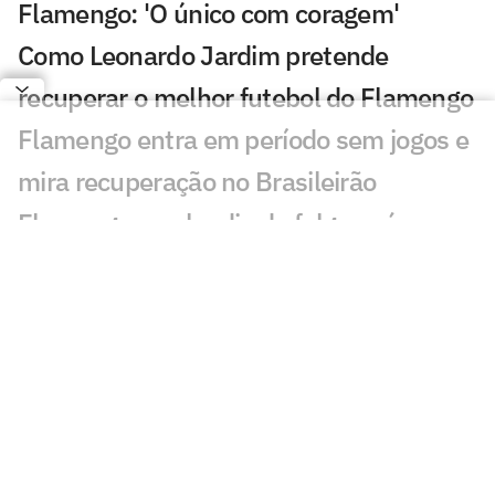
Flamengo: 'O único com coragem'
Como Leonardo Jardim pretende
recuperar o melhor futebol do Flamengo
Flamengo entra em período sem jogos e
mira recuperação no Brasileirão
Flamengo recebe dia de folga após
empate com o Internacional; veja a
programação
Chances de título do Palmeiras
disparam em relação ao Flamengo no
Brasileirão
Declaração de Jardim irrita torcedores