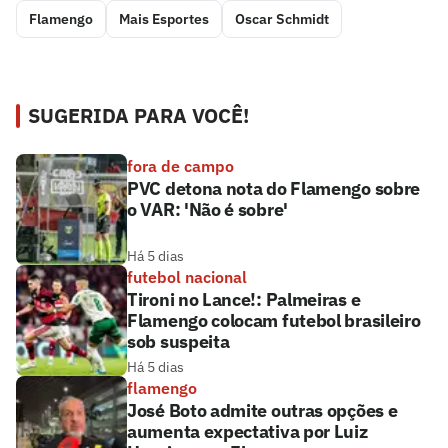
Flamengo
Mais Esportes
Oscar Schmidt
SUGERIDA PARA VOCÊ!
fora de campo
PVC detona nota do Flamengo sobre
o VAR: 'Não é sobre'
Há 5 dias
futebol nacional
Tironi no Lance!: Palmeiras e
Flamengo colocam futebol brasileiro
sob suspeita
Há 5 dias
flamengo
José Boto admite outras opções e
aumenta expectativa por Luiz