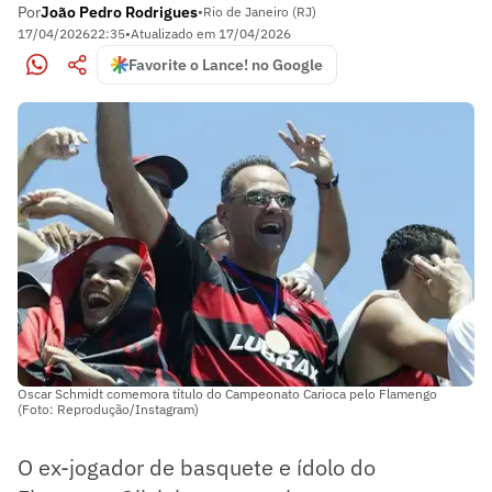
Por
João Pedro Rodrigues
•
Rio de Janeiro (RJ)
17/04/2026
22:35
•
Atualizado em
17/04/2026
Favorite o Lance! no Google
Oscar Schmidt comemora título do Campeonato Carioca pelo Flamengo
(Foto: Reprodução/Instagram)
O ex-jogador de basquete e ídolo do