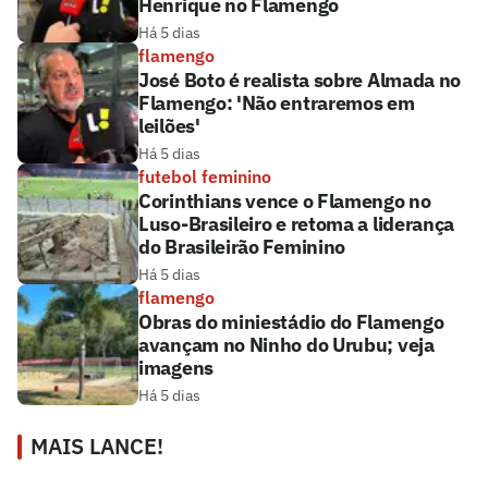
Henrique no Flamengo
Há 5 dias
flamengo
José Boto é realista sobre Almada no
Flamengo: 'Não entraremos em
leilões'
Há 5 dias
futebol feminino
Corinthians vence o Flamengo no
Luso-Brasileiro e retoma a liderança
do Brasileirão Feminino
Há 5 dias
flamengo
Obras do miniestádio do Flamengo
avançam no Ninho do Urubu; veja
imagens
Há 5 dias
MAIS LANCE!