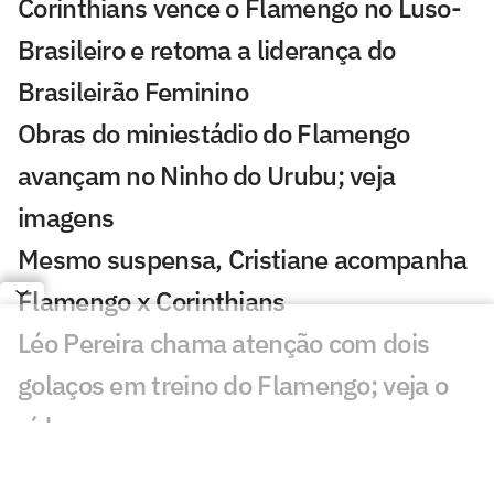
Corinthians vence o Flamengo no Luso-
Brasileiro e retoma a liderança do
Brasileirão Feminino
Obras do miniestádio do Flamengo
avançam no Ninho do Urubu; veja
imagens
Mesmo suspensa, Cristiane acompanha
Flamengo x Corinthians
Léo Pereira chama atenção com dois
golaços em treino do Flamengo; veja o
vídeo
Paquetá elogia Almada e revela