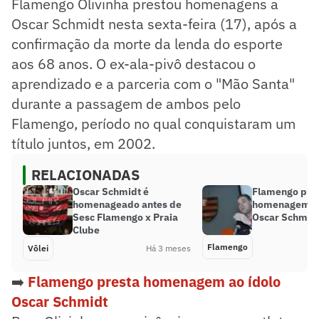
Flamengo Olivinha prestou homenagens a
Oscar Schmidt nesta sexta-feira (17), após a
confirmação da morte da lenda do esporte
aos 68 anos. O ex-ala-pivô destacou o
aprendizado e a parceria com o "Mão Santa"
durante a passagem de ambos pelo
Flamengo, período no qual conquistaram um
título juntos, em 2002.
RELACIONADAS
Oscar Schmidt é
Flamengo pre
homenageado antes de
homenagem ao
Sesc Flamengo x Praia
Oscar Schmid
Clube
Flamengo
Vôlei
Há 3 meses
➡️
Flamengo presta homenagem ao ídolo
Oscar Schmidt