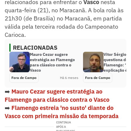
relacionados para enfrentar o
Vasco
nesta
quarta-feira (21), no Maracanã. A bola rola às
21h30 (de Brasília) no Maracanã, em partida
válida pela terceira rodada do Campeonato
Carioca.
RELACIONADAS
Mauro Cezar sugere
Vitor Sérgio 
estratégia ao Flamengo
questiona dec
para clássico contra o
Flamengo: ‘Ún
Vasco
explicação é 
Fora de Campo
Há 6 meses
Fora de Campo
➡️
Mauro Cezar sugere estratégia ao
Flamengo para clássico contra o Vasco
➡️
Flamengo estreia 'no susto' diante do
Vasco com primeira missão da temporada
CONTINUA
APÓS A