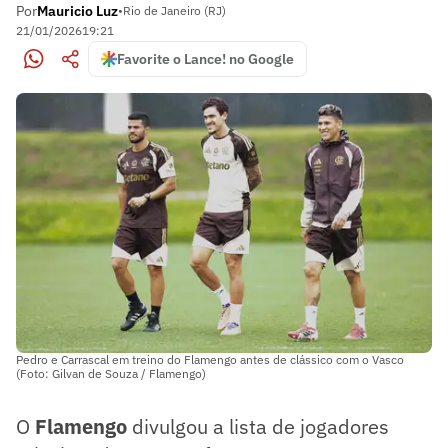
Por
Mauricio Luz
•
Rio de Janeiro (RJ)
21/01/2026
19:21
Favorite o Lance! no Google
Pedro e Carrascal em treino do Flamengo antes de clássico com o Vasco
(Foto: Gilvan de Souza / Flamengo)
O
Flamengo
divulgou a lista de jogadores