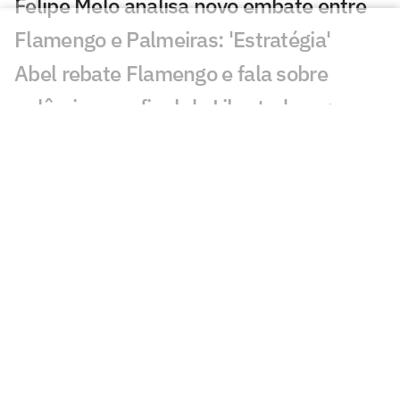
Felipe Melo analisa novo embate entre
Flamengo e Palmeiras: 'Estratégia'
Abel rebate Flamengo e fala sobre
polêmicas na final da Libertadores:
'Asterisco'
Leila critica nota do Flamengo contra o
Palmeiras e rebate: 'Cara de pau'
Fala de Leila Pereira, do Palmeiras,
sobre o Flamengo viraliza: 'Piada'
Alvo do Flamengo, Almada já disse
preferir Boca ao River em entrevista
Balanço do Flamengo revela déficit e