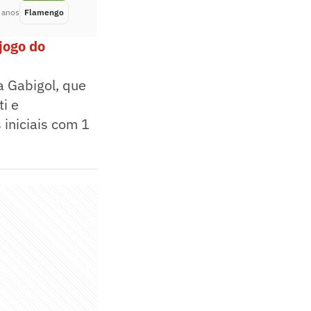
 anos
Flamengo
Há 4 meses
jogo do
a Gabigol, que
i e
iniciais com 1