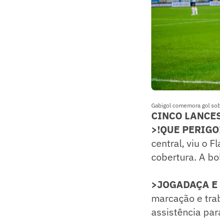
Gabigol comemora gol sob
CINCO LANCE
>!QUE PERIGO
central, viu o 
cobertura. A bo
>JOGADAÇA E
marcação e tra
assistência par