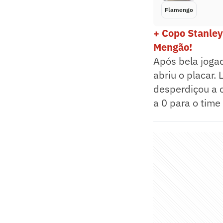
Flamengo
+ Copo Stanley
Mengão!
Após bela joga
abriu o placar.
desperdiçou a c
a 0 para o time 