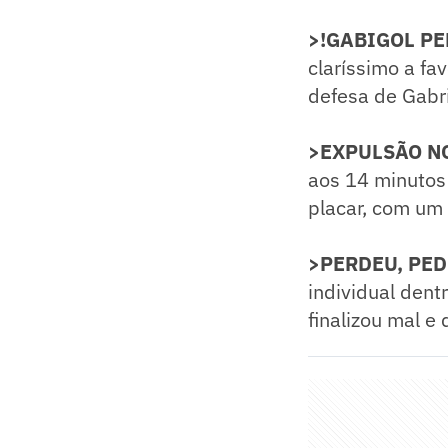
>!GABIGOL PE
claríssimo a fa
defesa de Gabr
>EXPULSÃO N
aos 14 minutos
placar, com um
>PERDEU, PED
individual dent
finalizou mal e