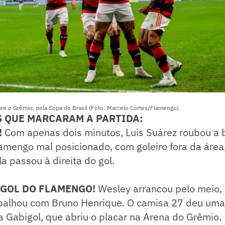
re o Grêmio, pela Copa do Brasil (Foto: Marcelo Cortes/Flamengo)
S QUE MARCARAM A PARTIDA:
!
Com apenas dois minutos, Luis Suárez roubou a b
Flamengo mal posicionado, com goleiro fora da área,
la passou à direita do gol.
 GOL DO FLAMENGO!
Wesley arrancou pelo meio, 
balhou com Bruno Henrique. O camisa 27 deu uma
a Gabigol, que abriu o placar na Arena do Grêmio.