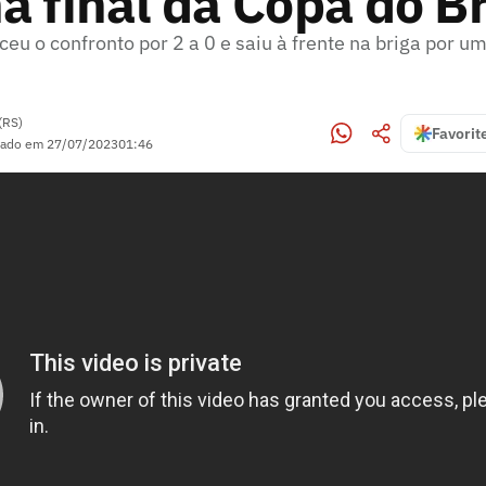
a final da Copa do Br
u o confronto por 2 a 0 e saiu à frente na briga por um
(RS)
Favorit
zado em
27/07/2023
01:46