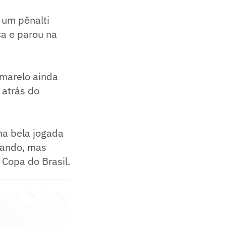
 um pênalti
ça e parou na
marelo ainda
 atrás do
ma bela jogada
Grando, mas
 Copa do Brasil.