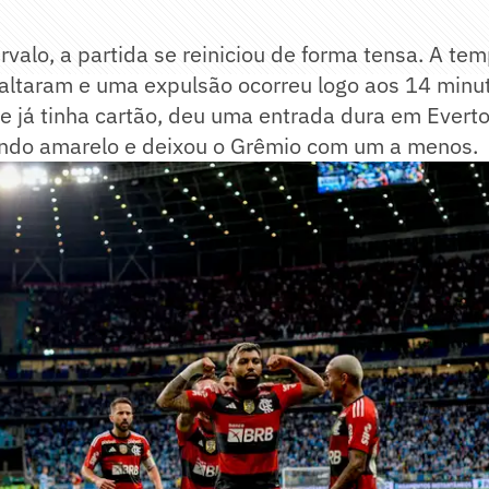
ervalo, a partida se reiniciou de forma tensa. A te
xaltaram e uma expulsão ocorreu logo aos 14 minu
 já tinha cartão, deu uma entrada dura em Everto
ndo amarelo e deixou o Grêmio com um a menos.