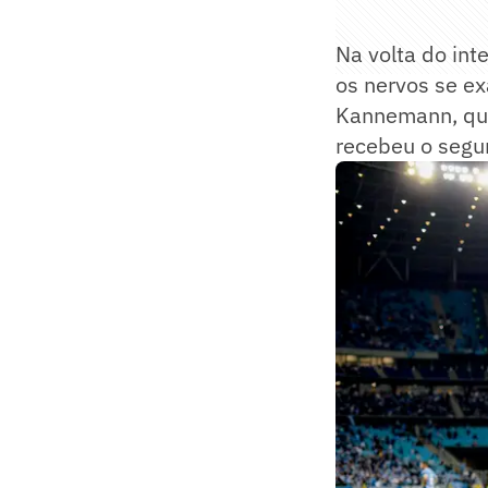
Na volta do int
os nervos se e
Kannemann, que
recebeu o segu