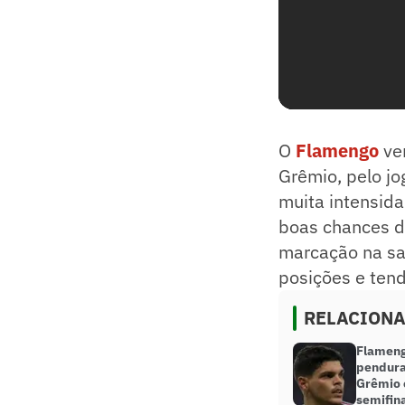
O
Flamengo
ven
Grêmio, pelo jo
muita intensida
boas chances de
marcação na saí
posições e ten
RELACION
Flameng
pendura
Grêmio e
semifina