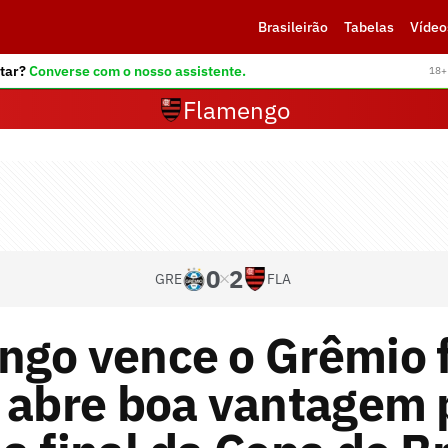
Brasileirão
Tabelas
Vídeo
tar?
Converse com o nosso assistente.
18+ 
Flamengo
0
2
GRE
FLA
ngo vence o Grêmio f
 abre boa vantagem 