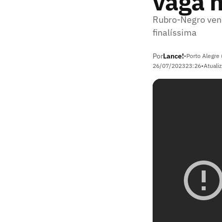
vaga n
Rubro-Negro vence
finalíssima
Por
Lance!
•
Porto Alegre 
26/07/2023
23:26
•
Atuali