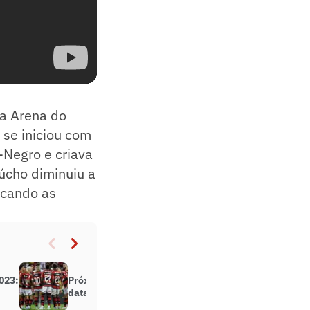
na Arena do
 se iniciou com
-Negro e criava
aúcho diminuiu a
ocando as
023:
Próximos jogos do Flamengo:
datas, horários e calendário