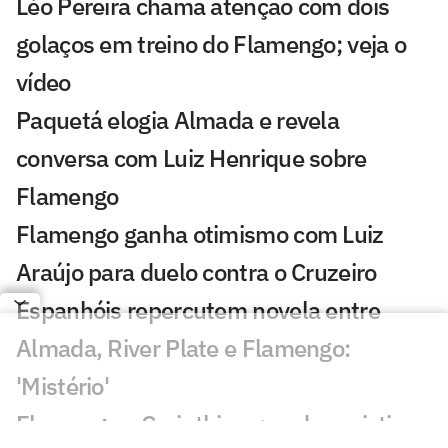
Léo Pereira chama atenção com dois
golaços em treino do Flamengo; veja o
vídeo
Paquetá elogia Almada e revela
conversa com Luiz Henrique sobre
Flamengo
Flamengo ganha otimismo com Luiz
Araújo para duelo contra o Cruzeiro
Espanhóis repercutem novela entre
Almada, River Plate e Flamengo:
'Mistério'
Flamengo x Corinthians: onde assistir,