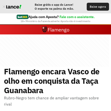
Baixe grátis o app do Lance!
Baixe agora
O esporte na palma da mão.
Ajuda com Aposta?
Fale com o assistente.
18+ Ministério da Fazenda adverte: Aposta não é investimento
Flamengo
Flamengo encara Vasco de
olho em conquista da Taça
Guanabara
Rubro-Negro tem chance de ampliar vantagem sobre
rival