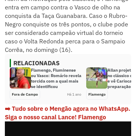
entra em campo contra o Vasco de olho na
conquista da Taça Guanabara. Caso o Rubro-
Negro conquiste os três pontos, o clube pode
ser considerado campeão virtual do torneio
caso o Volta Redonda perca para o Sampaio
Corrêa, no domingo (16).
RELACIONADAS
Flamengo, Fluminense
Allan projeta
ou Vasco: Romário revela
no clássico co
torcida com a qual mais
e vê Carioca 
se identificou
preparação p
Fora de Campo
Há 1 ano
Flamengo
➡️ Tudo sobre o Mengão agora no WhatsApp.
Siga o nosso canal Lance! Flamengo