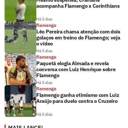
acompanha Flamengo x Corinthians
Há 5 dias
flamengo
Léo Pereira chama atenção com dois
golaços em treino do Flamengo; veja
o vídeo
Há 5 dias
flamengo
Paquetá elogia Almada e revela
conversa com Luiz Henrique sobre
Flamengo
Há 5 dias
flamengo
Flamengo ganha otimismo com Luiz
Araújo para duelo contra o Cruzeiro
Há 5 dias
MAIS LANCE!