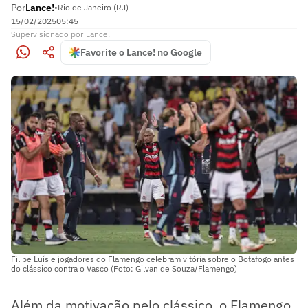
Por
Lance!
•
Rio de Janeiro (RJ)
15/02/2025
05:45
Supervisionado
por
Lance!
Favorite o Lance! no Google
Filipe Luís e jogadores do Flamengo celebram vitória sobre o Botafogo antes
do clássico contra o Vasco (Foto: Gilvan de Souza/Flamengo)
Além da motivação pelo clássico, o Flamengo