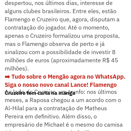
despertou, nos últimos dias, interesse de
alguns clubes brasileiros. Entre eles, estão
Flamengo e Cruzeiro que, agora, disputam a
contratação do jogador. Até o momento,
apenas o Cruzeiro formalizou uma proposta,
mas o Flamengo observa de perto e já
sinalizou com a possibilidade de investir 8
milhões de euros (aproximadamente R$ 45
milhões).
➡️ Tudo sobre o Mengão agora no WhatsApp.
Siga o nosso novo canal Lance! Flameng
o
Ao lado do Cruzeiro, um trunfo: nos últimos
Cruzeiro tem carta na manga
meses, a Raposa chegou a um acordo com o
Al-Hilal para a contratação de Matheus
Pereira em definitivo. Além disso, o
empresário de Michael é o mesmo do camisa