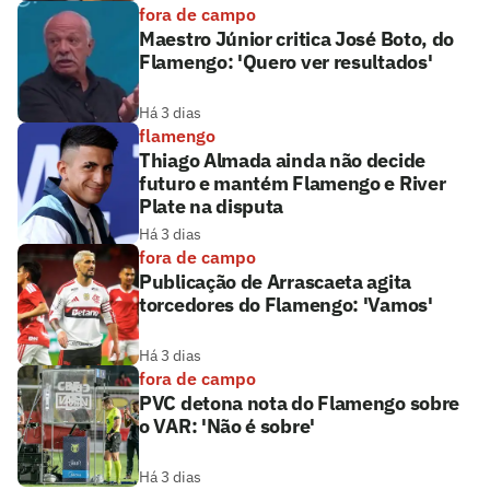
fora de campo
Maestro Júnior critica José Boto, do
Flamengo: 'Quero ver resultados'
Há 3 dias
flamengo
Thiago Almada ainda não decide
futuro e mantém Flamengo e River
Plate na disputa
Há 3 dias
fora de campo
Publicação de Arrascaeta agita
torcedores do Flamengo: 'Vamos'
Há 3 dias
fora de campo
PVC detona nota do Flamengo sobre
o VAR: 'Não é sobre'
Há 3 dias