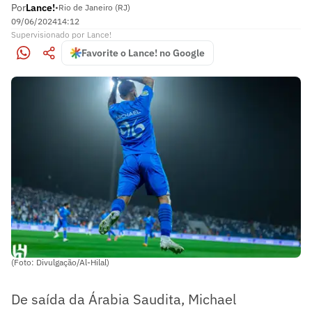
Por
Lance!
•
Rio de Janeiro (RJ)
09/06/2024
14:12
Supervisionado
por
Lance!
Favorite o Lance! no Google
(Foto: Divulgação/Al-Hilal)
De saída da Árabia Saudita, Michael