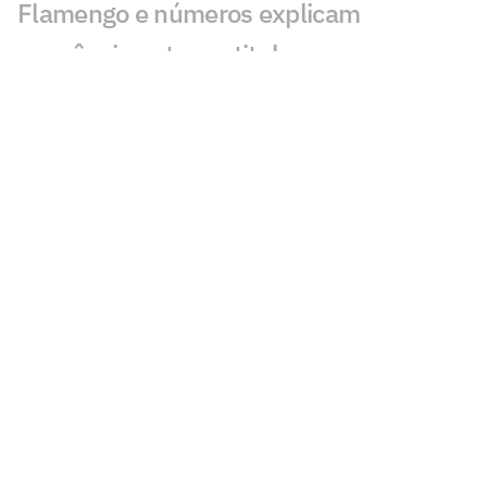
Flamengo e números explicam
sequência entre os titulares
Flamengo segue com ampla vantagem
sobre o Corinthians no ranking de
torcidas
Por onde anda Valdeir 'The Flash', ex-
atacante do Flamengo, Botafogo e São
Paulo?
Flamengo entra no mês do tudo ou nada
na temporada
Ex-Flamengo nega clube da Espanha e
fecha com novo time