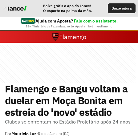
Baixe grátis o app do Lance!
Baixe agora
O esporte na palma da mão.
Ajuda com Aposta?
Fale com o assistente.
18+ Ministério da Fazenda adverte: Aposta não é investimento
Flamengo
Flamengo e Bangu voltam a
duelar em Moça Bonita em
estreia do 'novo' estádio
Clubes se enfrentam no Estádio Proletário após 24 anos
Por
Mauricio Luz
•
Rio de Janeiro (RJ)