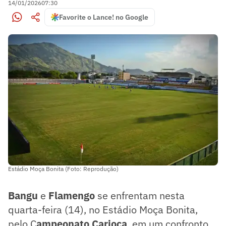
14/01/2026
07:30
Favorite o Lance! no Google
Estádio Moça Bonita (Foto: Reprodução)
Bangu
e
Flamengo
se enfrentam nesta
quarta-feira (14), no Estádio Moça Bonita,
pelo C
ampeonato Carioca
, em um confronto