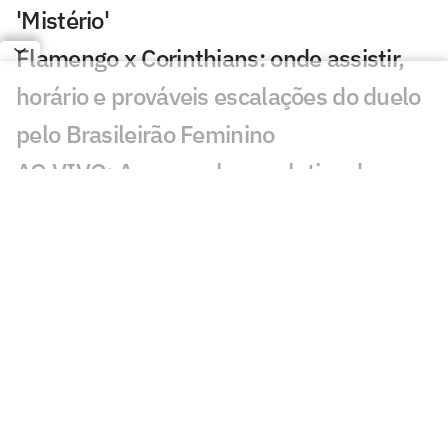
'Mistério'
Flamengo x Corinthians: onde assistir,
horário e prováveis escalações do duelo
pelo Brasileirão Feminino
AO VIVO: Acompanhe a coletiva de
Lucas Paquetá, meia do Flamengo
Flamengo x Corinthians: duelo coloca
vaga no mata-mata e liderança em jogo
no Brasileirão Feminino
Felipe Melo analisa novo embate entre
Flamengo e Palmeiras: 'Estratégia'
Abel rebate Flamengo e fala sobre