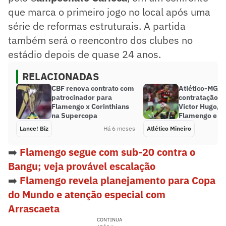
que marca o primeiro jogo no local após uma
série de reformas estruturais. A partida
também será o reencontro dos clubes no
estádio depois de quase 24 anos.
RELACIONADAS
CBF renova contrato com
Atlético-MG ac
patrocinador para
contratação d
Flamengo x Corinthians
Victor Hugo, e
na Supercopa
Flamengo e S
Lance! Biz
Há 6 meses
Atlético Mineiro
➡️
Flamengo segue com sub-20 contra o
Bangu; veja provável escalação
➡️
Flamengo revela planejamento para Copa
do Mundo e atenção especial com
Arrascaeta
CONTINUA