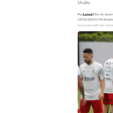
Urubu
Por
Lance!
•
Rio de Janeir
23/02/2023
13:45
•
Atuali
Supervisionado
por
Lance