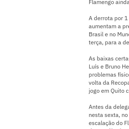
Flamengo ainda 
A derrota por 1
aumentam a pre
Brasil e no Mun
terça, para a d
As baixas certa
Luís e Bruno H
problemas físic
volta da Recop
jogo em Quito c
Antes da delega
nesta sexta, n
escalação do F