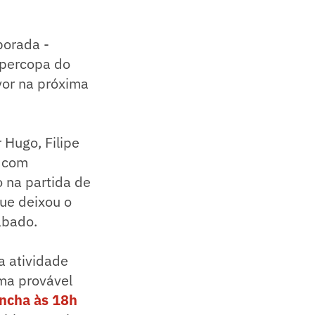
porada -
upercopa do
vor na próxima
 Hugo, Filipe
m com
o na partida de
ue deixou o
ábado.
a atividade
uma provável
ncha às 18h