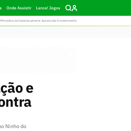
s
Onde Assistir
Lance! Jogos
Ministério da Fazenda adverte: Aposta não é investimento
ção e
ontra
no Ninho do