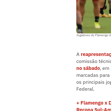
Jogadores do Flamengo du
A
reapresenta
comissão técni
no sábado
, em 
marcadas para 
os principais j
Federal.
+ Flamengo x D
Recopa Sul-Am