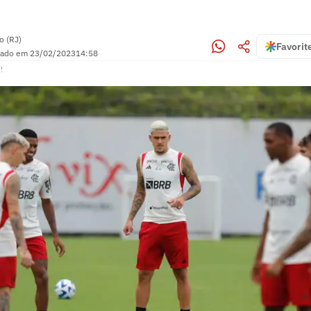
o (RJ)
Favorit
zado em
23/02/2023
14:58
!