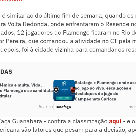
é similar ao do último fim de semana, quando os 
a Volta Redonda, onde enfrentaram o Resende no 
ados, 12 jogadores do Flamengo ficaram no Rio de
or Pereira, que comandou a atividade no CT pela 
epois, foi à cidade vizinha para comandar os res
ADAS
Botafogo x Flamengo: onde ass
lêmica e multa, Vidal
ao jogo ao vivo, escalações e
no Flamengo e se candidata
desfalques do jogo do
titular
Campeonato Carioca
Há 3 anos
Botafogo
Há 3
Taça Guanabara - confira a classificação
aqui
- e 
ricana são fatores que pesam para a decisão, ap