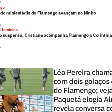
s
ngo
 do miniestádio do Flamengo avançam no Ninho
s
l feminino
 suspensa, Cristiane acompanha Flamengo x Corinthi
s
Léo Pereira cham
com dois golaços 
do Flamengo; veja
Paquetá elogia A
revela conversa c