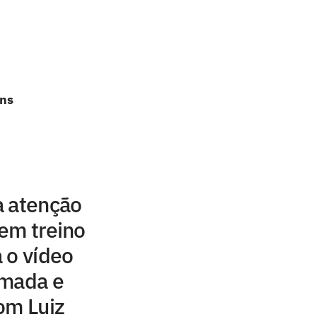
ans
a atenção
em treino
 o vídeo
lmada e
om Luiz