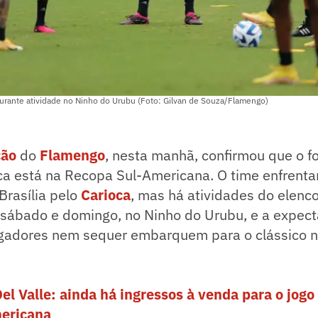
rante atividade no Ninho do Urubu (Foto: Gilvan de Souza/Flamengo)
ção
do
Flamengo
, nesta manhã, confirmou que o fo
ca está na Recopa Sul-Americana. O time enfrenta
Brasília pelo
Carioca
, mas há atividades do elenco
sábado e domingo, no Ninho do Urubu, e a expect
ogadores nem sequer embarquem para o clássico no
el Valle: ainda há ingressos à venda para o jogo
ericana