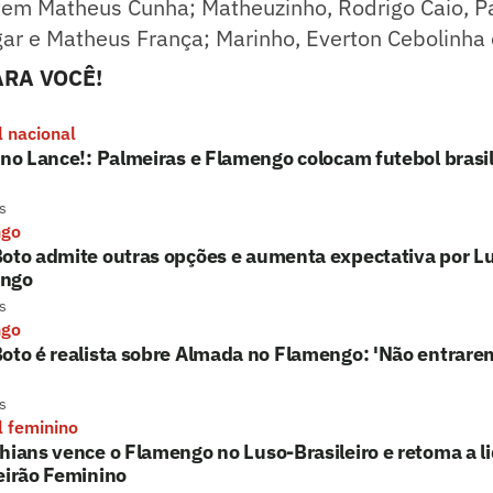
 tem Matheus Cunha; Matheuzinho, Rodrigo Caio, P
gar e Matheus França; Marinho, Everton Cebolinha
RA VOCÊ!
l nacional
 no Lance!: Palmeiras e Flamengo colocam futebol brasil
s
ngo
oto admite outras opções e aumenta expectativa por L
ngo
s
ngo
oto é realista sobre Almada no Flamengo: 'Não entrarem
s
l feminino
hians vence o Flamengo no Luso-Brasileiro e retoma a l
eirão Feminino