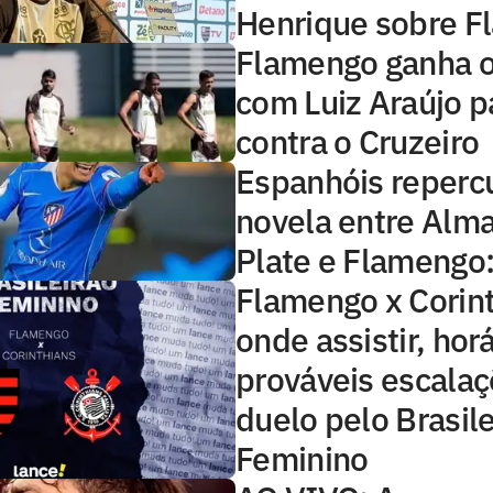
Henrique sobre 
Flamengo ganha 
com Luiz Araújo p
contra o Cruzeiro
Espanhóis reper
novela entre Alma
Plate e Flamengo: 
Flamengo x Corint
onde assistir, horá
prováveis escala
duelo pelo Brasile
Feminino