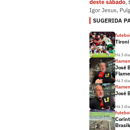
deste sábado
,
Igor Jesus, Pul
SUGERIDA PA
futebo
Tironi
Há 3 dia
flame
José B
Flame
Há 3 dia
flame
José B
Há 3 dia
futebo
Corint
Brasil