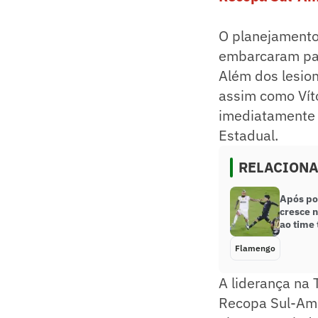
O planejamento 
embarcaram par
Além dos lesion
assim como Vít
imediatamente d
Estadual.
RELACION
Após po
cresce 
ao time 
Flamengo
A liderança na 
Recopa Sul-Ame