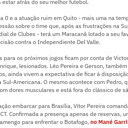
estar atrás do seu melhor futebol.
 a 0 e a atuação ruim em Quito - mais uma na tem
ssão sobre o time que, após as frustrações na S
dial de Clubes - terá um Maracanã lotado a seu fa
ecisão contra o Independiente Del Valle.
s para os próximos jogos ficam por conta de Victor
enrique, lesionados. Léo Pereira e Gerson, també
os, ainda vivem a expectativa de ficar à disposiçã
a Sul-Americana. O mesmo acontece com Pedro, q
om dores musculares e está fora do clássico de s
ção embarcar para Brasília, Vítor Pereira comand
o CT. Confirmada a presença apenas de reservas, 
lamengo para enfrentar o Botafogo,
no Mané Garri