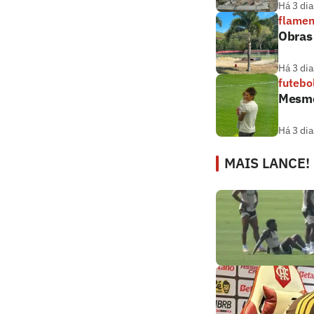
Há 3 dia
flame
Obras
Há 3 dia
futebo
Mesmo
Há 3 dia
MAIS LANCE!