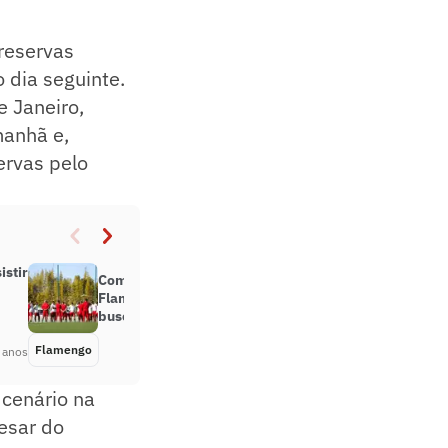
reservas
dia seguinte.
 Janeiro,
manhã e,
ervas pelo
istir
Com sinal de alerta ligado,
Flamengo se reapresenta em
busca de soluções para má fase
Flamengo
Há 3 anos
 anos
o cenário na
esar do