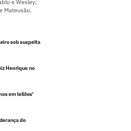
ablo e Wesley;
 e Mateusão.
eiro sob suspeita
uiz Henrique no
os em leilões'
iderança do