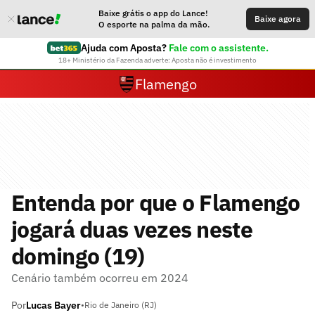
Baixe grátis o app do Lance!
Baixe agora
O esporte na palma da mão.
Ajuda com Aposta?
Fale com o assistente.
18+ Ministério da Fazenda adverte: Aposta não é investimento
Flamengo
Entenda por que o Flamengo
jogará duas vezes neste
domingo (19)
Cenário também ocorreu em 2024
Por
Lucas Bayer
•
Rio de Janeiro (RJ)