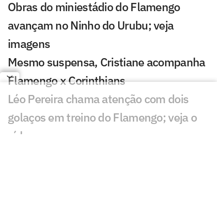
Obras do miniestádio do Flamengo
avançam no Ninho do Urubu; veja
imagens
Mesmo suspensa, Cristiane acompanha
Flamengo x Corinthians
Léo Pereira chama atenção com dois
golaços em treino do Flamengo; veja o
vídeo
Paquetá elogia Almada e revela
conversa com Luiz Henrique sobre
Flamengo
Flamengo ganha otimismo com Luiz