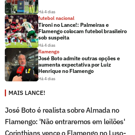
Há 4 dias
futebol nacional
Tironi no Lance!: Palmeiras e
Flamengo colocam futebol brasileiro
sob suspeita
Há 4 dias
flamengo
José Boto admite outras opções e
aumenta expectativa por Luiz
Henrique no Flamengo
Há 4 dias
MAIS LANCE!
José Boto é realista sobre Almada no
Flamengo: 'Não entraremos em leilões'
Corinthians vence o Flamengo no Luso-