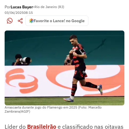
Por
Lucas Bayer
•
Rio de Janeiro (RJ)
03/06/2025
08:15
Favorite o Lance! no Google
Arrascaeta durante jogo do Flamengo em 2025 (Foto: Marcello
Zambrana/AGIF)
Líder do
Brasileirão
e classificado nas oitavas