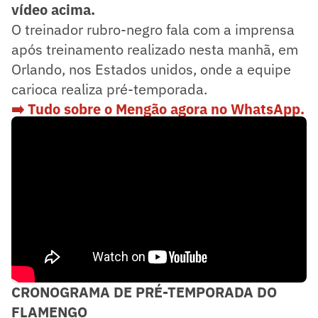
vídeo acima.
O treinador rubro-negro fala com a imprensa
após treinamento realizado nesta manhã, em
Orlando, nos Estados unidos, onde a equipe
carioca realiza pré-temporada.
➡️ Tudo sobre o Mengão agora no WhatsApp.
Siga o nosso novo canal Lance! Flamengo
CRONOGRAMA DE PRÉ-TEMPORADA DO
FLAMENGO