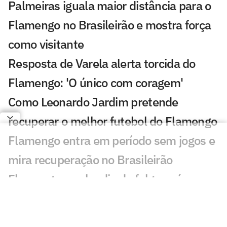
Palmeiras iguala maior distância para o
Flamengo no Brasileirão e mostra força
como visitante
Resposta de Varela alerta torcida do
Flamengo: 'O único com coragem'
Como Leonardo Jardim pretende
recuperar o melhor futebol do Flamengo
Flamengo entra em período sem jogos e
mira recuperação no Brasileirão
Flamengo recebe dia de folga após
empate com o Internacional; veja a
programação