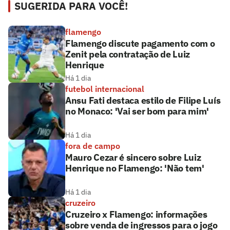
SUGERIDA PARA VOCÊ!
flamengo
Flamengo discute pagamento com o
Zenit pela contratação de Luiz
Henrique
Há 1 dia
futebol internacional
Ansu Fati destaca estilo de Filipe Luís
no Monaco: 'Vai ser bom para mim'
Há 1 dia
fora de campo
Mauro Cezar é sincero sobre Luiz
Henrique no Flamengo: 'Não tem'
Há 1 dia
cruzeiro
Cruzeiro x Flamengo: informações
sobre venda de ingressos para o jogo