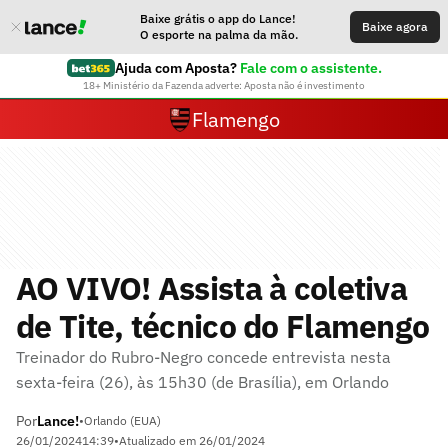
Baixe grátis o app do Lance!
Baixe agora
O esporte na palma da mão.
Ajuda com Aposta?
Fale com o assistente.
18+ Ministério da Fazenda adverte: Aposta não é investimento
Flamengo
AO VIVO! Assista à coletiva
de Tite, técnico do Flamengo
Treinador do Rubro-Negro concede entrevista nesta
sexta-feira (26), às 15h30 (de Brasília), em Orlando
Por
Lance!
•
Orlando (EUA)
26/01/2024
14:39
•
Atualizado em
26/01/2024