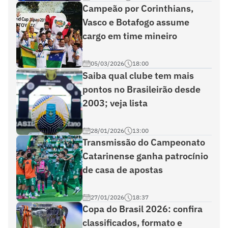
Campeão por Corinthians,
Vasco e Botafogo assume
cargo em time mineiro
05/03/2026
18:00
Saiba qual clube tem mais
pontos no Brasileirão desde
2003; veja lista
28/01/2026
13:00
Transmissão do Campeonato
Catarinense ganha patrocínio
de casa de apostas
27/01/2026
18:37
Copa do Brasil 2026: confira
classificados, formato e