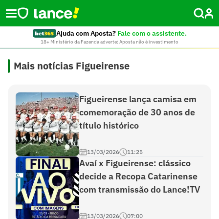
Ajuda com Aposta?
Fale com o assistente.
18+ Ministério da Fazenda adverte: Aposta não é investimento
Mais notícias Figueirense
Figueirense lança camisa em
comemoração de 30 anos de
título histórico
13/03/2026
11:25
Avaí x Figueirense: clássico
decide a Recopa Catarinense
com transmissão do Lance!TV
13/03/2026
07:00