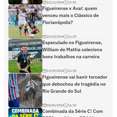
12/11/2024
13:55
Figueirense x Avaí: quem
venceu mais o Clássico de
Florianópolis?
22/10/2024
11:29
Especulado no Figueirense,
William de Mattia coleciona
bons trabalhos na carreira
13/09/2024
11:38
Figueirense vai banir torcedor
que debochou de tragédia no
Rio Grande do Sul
04/06/2024
16:30
Combinada da Série C! Com