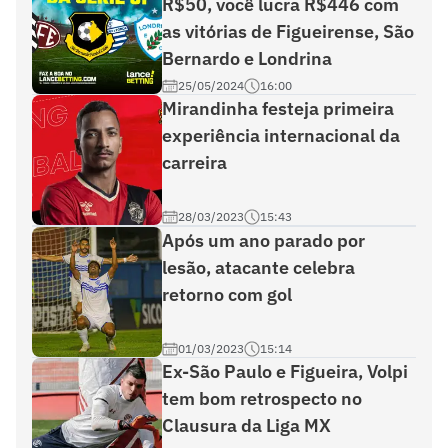
R$50, você lucra R$446 com
as vitórias de Figueirense, São
Bernardo e Londrina
25/05/2024
16:00
Mirandinha festeja primeira
experiência internacional da
carreira
28/03/2023
15:43
Após um ano parado por
lesão, atacante celebra
retorno com gol
01/03/2023
15:14
Ex-São Paulo e Figueira, Volpi
tem bom retrospecto no
Clausura da Liga MX