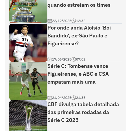
quando estreiam os times
22/12/2025
12:32
Por onde anda Aloísio 'Boi
Bandido', ex-São Paulo e
Figueirense?
17/06/2025
07:02
Série C: Tombense vence
Figueirense, e ABC e CSA
empatam mais uma
21/04/2025
21:35
CBF divulga tabela detalhada
das primeiras rodadas da
Série C 2025