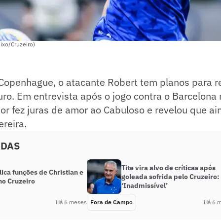
ixo/Cruzeiro)
Copenhague, o atacante Robert tem planos para r
uro. Em entrevista após o jogo contra o Barcelon
or fez juras de amor ao Cabuloso e revelou que a
reira.
ADAS
Tite vira alvo de críticas após
lica funções de Christian e
goleada sofrida pelo Cruzeiro:
no Cruzeiro
‘Inadmissível’
Há 6 meses
Fora de Campo
Há 6 