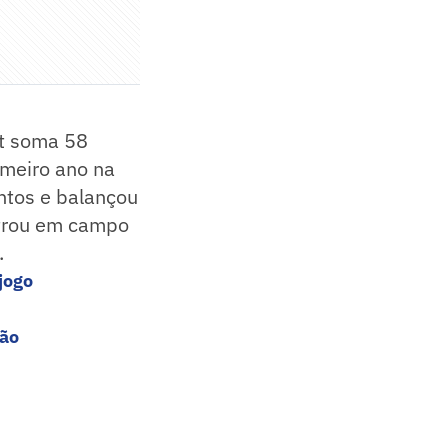
t soma 58
imeiro ano na
ntos e balançou
ntrou em campo
.
jogo
rão