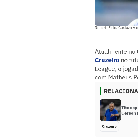
Robert (Foto: Gustavo Ale
Atualmente no 
Cruzeiro
no fut
League, o jogad
com Matheus Pe
RELACION
Tite exp
Gerson 
Cruzeiro