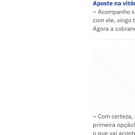
Aposte na vitór
– Acompanho se
com ele, xingo 
Agora a cobran
– Com certeza, 
primeira opção
o que vai acont