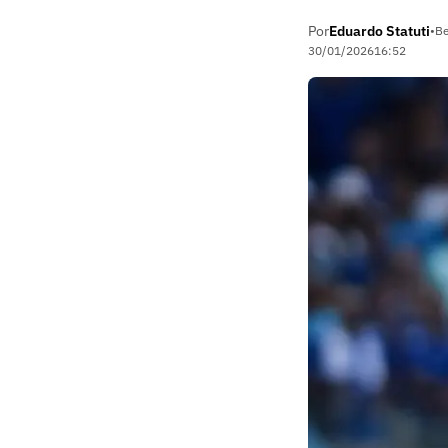
Por
Eduardo Statuti
•
Be
30/01/2026
16:52