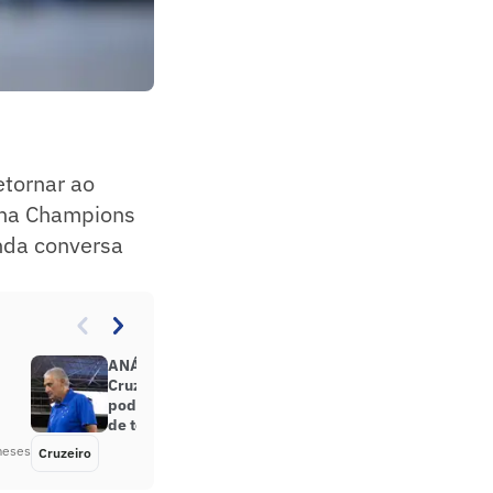
etornar ao
a na Champions
inda conversa
ANÁLISE: Goleada sofrida pelo
Cruzeiro expõe feridas que não
podem ser escondidas pelo início
de temporada
meses
Cruzeiro
Há 6 meses