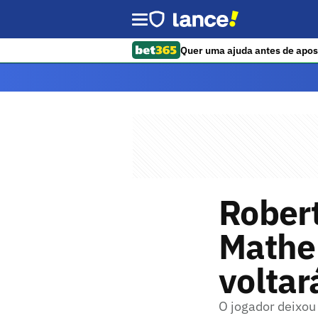
Quer uma ajuda antes de apos
Robert
Matheu
voltar
O jogador deixou 