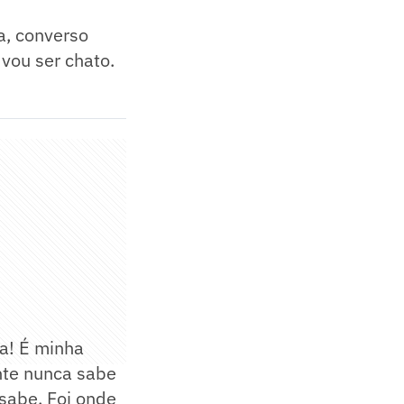
a, converso
vou ser chato.
za! É minha
nte nunca sabe
sabe. Foi onde