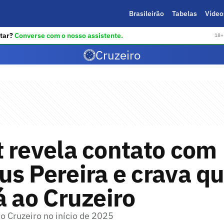
Brasileirão
Tabelas
Vídeo
tar?
Converse com o nosso assistente.
18+ 
Cruzeiro
 revela contato com
s Pereira e crava q
á ao Cruzeiro
o Cruzeiro no início de 2025