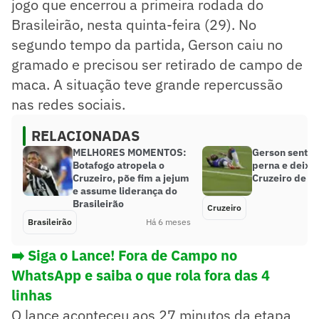
jogo que encerrou a primeira rodada do
Brasileirão, nesta quinta-feira (29). No
segundo tempo da partida, Gerson caiu no
gramado e precisou ser retirado de campo de
maca. A situação teve grande repercussão
nas redes sociais.
RELACIONADAS
MELHORES MOMENTOS:
Gerson sente 
Botafogo atropela o
perna e deixa
Cruzeiro, põe fim a jejum
Cruzeiro de m
e assume liderança do
Brasileirão
Cruzeiro
Brasileirão
Há 6 meses
➡️ Siga o Lance! Fora de Campo no
WhatsApp e saiba o que rola fora das 4
linhas
O lance aconteceu aos 27 minutos da etapa