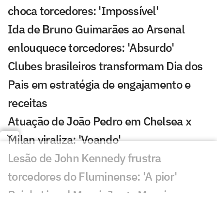
choca torcedores: 'Impossível'
Ida de Bruno Guimarães ao Arsenal
enlouquece torcedores: 'Absurdo'
Clubes brasileiros transformam Dia dos
Pais em estratégia de engajamento e
receitas
Atuação de João Pedro em Chelsea x
Milan viraliza: 'Voando'
Lesão de John Kennedy frustra
torcedores do Fluminense: 'A pior'
Pai de Lionel Messi, Jorge Messi morre
na Argentina