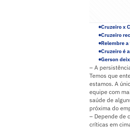
Cruzeiro x 
Cruzeiro re
Relembre a t
Cruzeiro é 
Gerson deix
– A persistência
Temos que enten
estamos. A únic
equipe com mais
saúde de alguns
próxima do emp
– Depende de c
críticas em cim