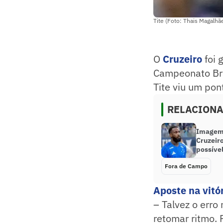
Tite (Foto: Thais Magalhã
O
Cruzeiro
foi 
Campeonato Bras
Tite viu um pon
RELACION
Imagem 
Cruzeir
possível
Fora de Campo
Aposte na vitór
– Talvez o erro
retomar ritmo. 