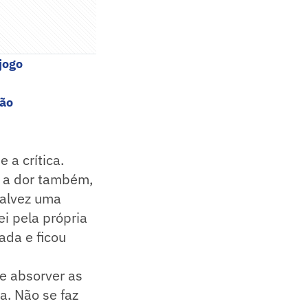
jogo
rão
 a crítica.
o a dor também,
talvez uma
i pela própria
ada e ficou
e absorver as
a. Não se faz