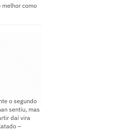
o melhor como
ante o segundo
han sentiu, mas
tir daí vira
latado –