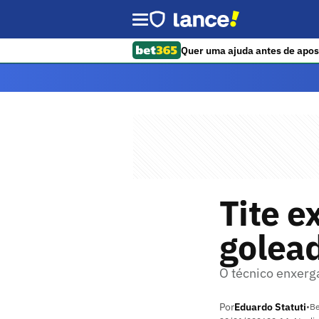
Quer uma ajuda antes de apos
Tite e
golead
O técnico enxerg
Por
Eduardo Statuti
•
Be