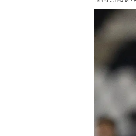
30/01/2026
00:14
•
Atuali