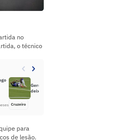
artida no
rtida, o técnico
ogo
Gerson sente dores na perna e
deixa Botafogo x Cruzeiro de maca
Cruzeiro
Há 6 meses
meses
equipe para
cos de lesão.