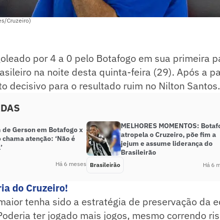
es/Cruzeiro)
goleado por 4 a 0 pelo Botafogo em sua primeira p
ileiro na noite desta quinta-feira (29). Após a pa
to decisivo para o resultado ruim no Nilton Santos.
ADAS
MELHORES MOMENTOS: Botaf
de Gerson em Botafogo x
atropela o Cruzeiro, põe fim a
o chama atenção: ‘Não é
jejum e assume liderança do
’
Brasileirão
Há 6 meses
Brasileirão
Há 6 
ia do Cruzeiro!
 maior tenha sido a estratégia de preservação da 
Poderia ter jogado mais jogos, mesmo correndo ris