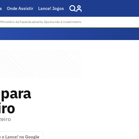
s
Onde Assistir
Lance! Jogos
Ministério da Fazenda adverte: Aposta não é investimento
 para
iro
zeiro
e o Lance! no Google