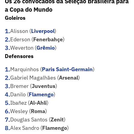
Os 26 convocados da Seleção Brasileira para
a Copa do Mundo
Goleiros
1
.
Alisson (
Liverpool
)
2
.
Ederson (
Fenerbahçe
)
3
.
Weverton (
Grêmio
)
Defensores
1
.
Marquinhos (
Paris Saint-Germain
)
2
.
Gabriel Magalhães (
Arsenal
)
3
.
Bremer (
Juventus
)
4
.
Danilo (
Flamengo
)
5
.
Ibañez (
Al-Ahli
)
6
.
Wesley (
Roma
)
7
.
Douglas Santos (
Zenit
)
8
.
Alex Sandro (
Flamengo
)