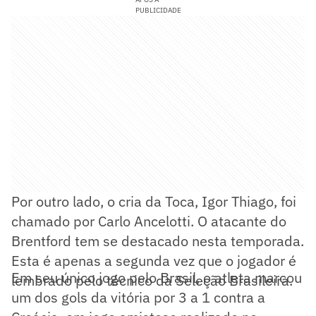
PUBLICIDADE
Por outro lado, o cria da Toca, Igor Thiago, foi
chamado por Carlo Ancelotti. O atacante do
Brentford tem se destacado nesta temporada.
Esta é apenas a segunda vez que o jogador é
Em seu único jogo pelo Brasil, o atleta marcou
lembrado pelo técnico da Seleção Brasileira.
um dos gols da vitória por 3 a 1 contra a