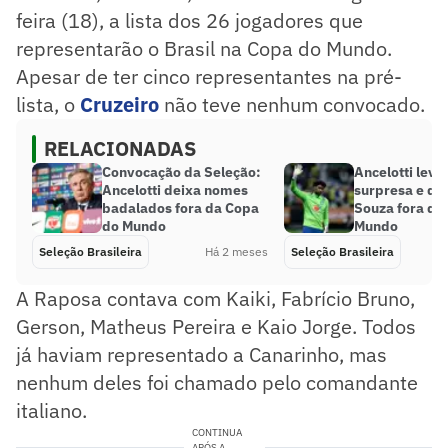
feira (18), a lista dos 26 jogadores que
representarão o Brasil na Copa do Mundo.
Apesar de ter cinco representantes na pré-
lista, o
Cruzeiro
não teve nenhum convocado.
RELACIONADAS
Convocação da Seleção:
Ancelotti lev
Ancelotti deixa nomes
surpresa e de
badalados fora da Copa
Souza fora da
do Mundo
Mundo
Seleção Brasileira
Há 2 meses
Seleção Brasileira
A Raposa contava com Kaiki, Fabrício Bruno,
Gerson, Matheus Pereira e Kaio Jorge. Todos
já haviam representado a Canarinho, mas
nenhum deles foi chamado pelo comandante
italiano.
CONTINUA
APÓS A