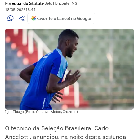
Por
Eduardo Statuti
•
Belo Horizonte (MG)
18/05/2026
18:44
Favorite o Lance! no Google
Igor Thiago (Foto: Gustavo Aleixo/Cruzeiro)
O técnico da Seleção Brasileira, Carlo
Ancelotti, anunciou, na noite desta segunda-