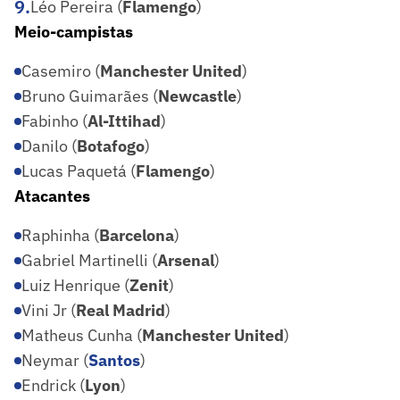
9
.
Léo Pereira (
Flamengo
)
Meio-campistas
Casemiro (
Manchester United
)
Bruno Guimarães (
Newcastle
)
Fabinho (
Al-Ittihad
)
Danilo (
Botafogo
)
Lucas Paquetá (
Flamengo
)
Atacantes
Raphinha (
Barcelona
)
Gabriel Martinelli (
Arsenal
)
Luiz Henrique (
Zenit
)
Vini Jr (
Real Madrid
)
Matheus Cunha (
Manchester United
)
Neymar (
Santos
)
Endrick (
Lyon
)