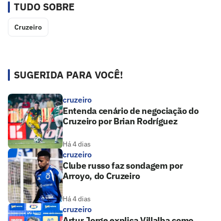
TUDO SOBRE
Cruzeiro
SUGERIDA PARA VOCÊ!
cruzeiro
Entenda cenário de negociação do
Cruzeiro por Brian Rodríguez
Há 4 dias
cruzeiro
Clube russo faz sondagem por
Arroyo, do Cruzeiro
Há 4 dias
cruzeiro
Artur Jorge explica Villalba como