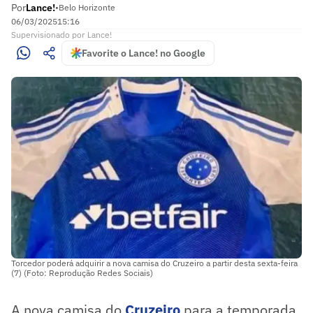
Por
Lance!
•
Belo Horizonte
06/03/2025
15:16
Supervisionado
por
Lance!
Favorite o Lance! no Google
Torcedor poderá adquirir a nova camisa do Cruzeiro a partir desta sexta-feira
(7) (Foto: Reprodução Redes Sociais)
A nova camisa do
Cruzeiro
para a temporada