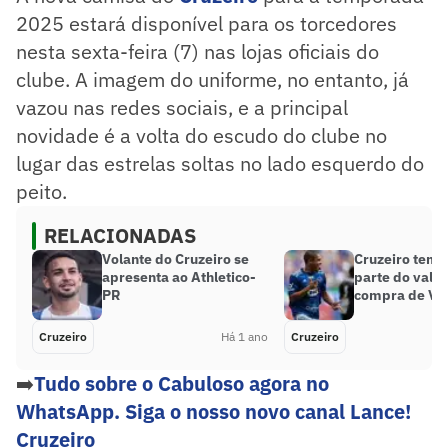
2025 estará disponível para os torcedores
nesta sexta-feira (7) nas lojas oficiais do
clube. A imagem do uniforme, no entanto, já
vazou nas redes sociais, e a principal
novidade é a volta do escudo do clube no
lugar das estrelas soltas no lado esquerdo do
peito.
RELACIONADAS
Volante do Cruzeiro se
Cruzeiro tem d
apresenta ao Athletico-
parte do valor
PR
compra de Vit
Cruzeiro
Há 1 ano
Cruzeiro
➡️
Tudo sobre o Cabuloso agora no
WhatsApp. Siga o nosso novo canal Lance!
Cruzeiro