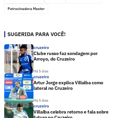
Patrocinadora Master
SUGERIDA PARA VOCÊ!
cruzeiro
Clube russo faz sondagem por
Arroyo, do Cruzeiro
Há 5 dias
cruzeiro
Artur Jorge explica Villalba como
lateral no Cruzeiro
Há 5 dias
cruzeiro
Villalba celebra retorno e fala sobre
futuro no Cruzeiro