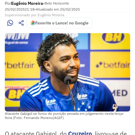
Por
Eugênio Moreira
•
Belo Horizonte
25/02/2025
21:18
•
Atualizado em
25/02/2025
Supervisionado
por
Eugênio Moreira
Favorite o Lance! no Google
Atacante Gabigol se livrou de punição pesada em julgamento nesta terça-
feira (Foto: Fernando Moreno/AGIF)
O atacante Gabigol, do
Cruzeiro
, livrou-se de