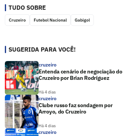
TUDO SOBRE
Cruzeiro
Futebol Nacional
Gabigol
SUGERIDA PARA VOCÊ!
cruzeiro
Entenda cenário de negociação do
Cruzeiro por Brian Rodríguez
Há 4 dias
cruzeiro
Clube russo faz sondagem por
Arroyo, do Cruzeiro
Há 4 dias
cruzeiro