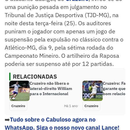
uma punição pesada em julgamento no
Tribunal de Justiça Desportiva (TJD-MG), na
noite desta terça-feira (25). Os auditores
puniram o jogador com apenas um jogo de
suspensão pela expulsão no clássico contra o
Atlético-MG, dia 9, pela sétima rodada do
Campeonato Mineiro. O artilheiro da Raposa
poderia ser suspenso até por 12 partidas.
RELACIONADAS
Cruzeiro não libera o
Cruzeiro: Fabr
lateral-direito William
garante que g
para o Internacional
bom relacion
Cruzeiro
Há 1 ano
Cruzeiro
➡️
Tudo sobre o Cabuloso agora no
WhatsApp. Siga o nosso novo canal Lance!