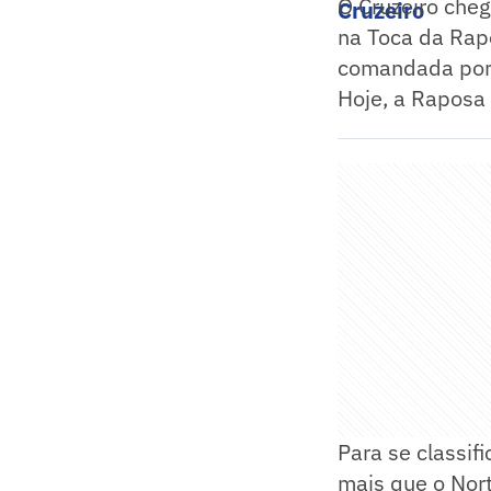
O Cruzeiro cheg
Cruzeiro
na Toca da Rap
comandada por 
Hoje, a Raposa n
Para se classif
mais que o Nort