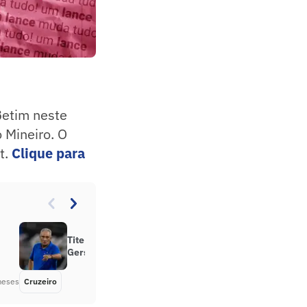
Betim neste
 Mineiro. O
t.
Clique para
Tite explica funções de Christian e
Gerson no Cruzeiro
meses
Cruzeiro
Há 6 meses