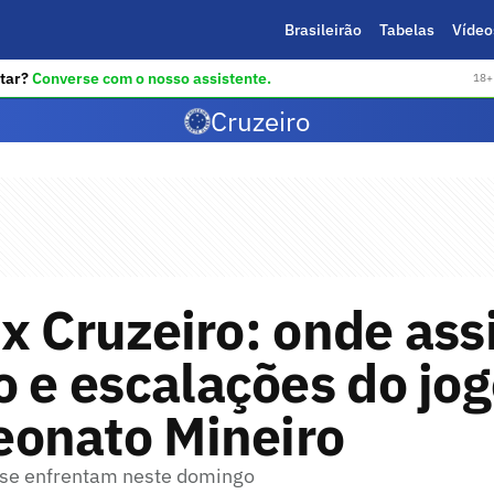
Brasileirão
Tabelas
Vídeo
tar?
Converse com o nosso assistente.
18+ 
Cruzeiro
x Cruzeiro: onde assi
o e escalações do jog
onato Mineiro
 se enfrentam neste domingo