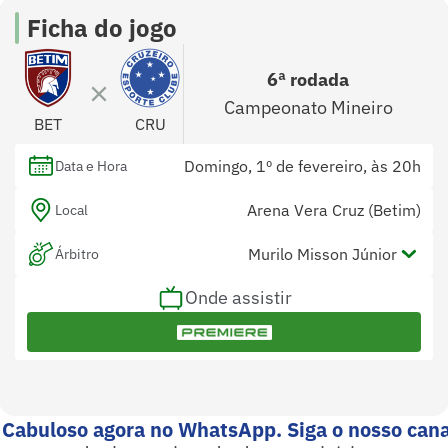
Ficha do jogo
6ª rodada
Campeonato Mineiro
BET
CRU
Domingo, 1º de fevereiro, às 20h
Data e Hora
Arena Vera Cruz (Betim)
Local
Murilo Misson Júnior
Árbitro
Onde assistir
Celso Luiz da Silva e Wagner Lira
Assistentes
Michel Guimarães
Var
 Cabuloso agora no WhatsApp. Siga o nosso cana