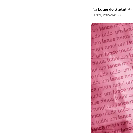
Por
Eduardo Statuti
•
Be
31/01/2026
14:30