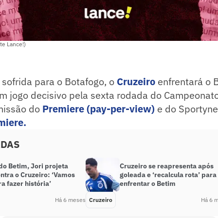
te Lance!)
sofrida para o Botafogo, o
Cruzeiro
enfrentará o 
em jogo decisivo pela sexta rodada do Campeonato
smissão do
Premiere (pay-per-view)
e do Sportyne
miere.
ADAS
do Betim, Jori projeta
Cruzeiro se reapresenta após
ntra o Cruzeiro: ‘Vamos
goleada e ‘recalcula rota’ para
ra fazer história’
enfrentar o Betim
Há 6 meses
Cruzeiro
Há 6 