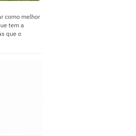
car como melhor
que tem a
as que o