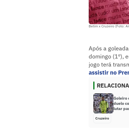
Betim x Cruzeiro (Foto: Ar
Após a goleada 
domingo (1º), 
jogo terá tran
assistir no Pre
RELACION
Goleiro 
duelo co
lutar pa
Cruzeiro