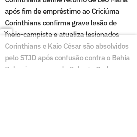
após fim de empréstimo ao Criciúma
Corinthians confirma grave lesão de
meio-campista e atualiza lesionados
Corinthians e Kaio César são absolvidos
pelo STJD após confusão contra o Bahia
Palmeiras responde Roberto Carlos, que
pediu desculpas por jogar no Corinthians
Marcelo Paz reconhece problemas no
gramado da Neo Química Arena e
anuncia medidas
Lateral do Palmeiras explica polêmica