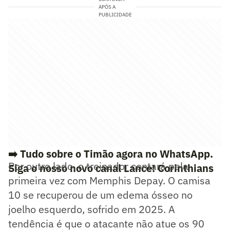
APÓS A
PUBLICIDADE
➡️ Tudo sobre o Timão agora no WhatsApp.
Por outro lado, o treinador contará pela
Siga o nosso novo canal Lance! Corinthians
primeira vez com Memphis Depay. O camisa
10 se recuperou de um edema ósseo no
joelho esquerdo, sofrido em 2025. A
tendência é que o atacante não atue os 90