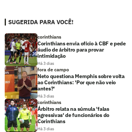
SUGERIDA PARA VOCÊ!
corinthians
Corinthians envia ofício à CBF e pede
áudio de árbitro para provar
intimidação
Há 3 dias
fora de campo
Neto questiona Memphis sobre volta
ao Corinthians: 'Por que não veio
antes?'
Há 3 dias
corinthians
Árbitro relata na súmula 'falas
agressivas' de funcionários do
Corinthians
Há 3 dias