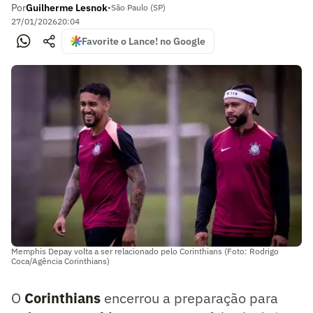
Por
Guilherme Lesnok
•
São Paulo (SP)
27/01/2026
20:04
Favorite o Lance! no Google
Memphis Depay volta a ser relacionado pelo Corinthians (Foto: Rodrigo
Coca/Agência Corinthians)
O
Corinthians
encerrou a preparação para