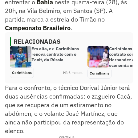
enfrentar o
Bahia
nesta quarta-feira (28), às
20h, na Vila Belmiro, em Santos (SP). A
partida marca a estreia do Timão no
Campeonato Brasileiro
.
RELACIONADAS
Em alta, ex-Corinthians
Corinthians r
renova contrato com o
contrato com 
Zenit, da Rússia
Hernandez e 
economia mili
Corinthians
Há 6 meses
Corinthians
Para o confronto, o técnico Dorival Júnior terá
duas ausências confirmadas: o zagueiro Cacá,
que se recupera de um estiramento no
abdômen, e o volante José Martínez, que
ainda não participou da reapresentação do
elenco.
CONTINUA