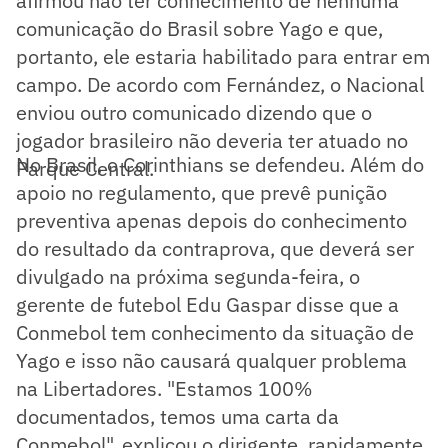
afirmou não ter conhecimento de nenhuma
comunicação do Brasil sobre Yago e que,
portanto, ele estaria habilitado para entrar em
campo. De acordo com Fernández, o Nacional
enviou outro comunicado dizendo que o
jogador brasileiro não deveria ter atuado no
No Brasil, o Corinthians se defendeu. Além do
Parque Central.
apoio no regulamento, que prevê punição
preventiva apenas depois do conhecimento
do resultado da contraprova, que deverá ser
divulgado na próxima segunda-feira, o
gerente de futebol Edu Gaspar disse que a
Conmebol tem conhecimento da situação de
Yago e isso não causará qualquer problema
na Libertadores. "Estamos 100%
documentados, temos uma carta da
Conmebol", explicou o dirigente, rapidamente,