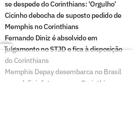
se despede do Corinthians: 'Orgulho'
Cicinho debocha de suposto pedido de
Memphis no Corinthians
Fernando Diniz é absolvido em
julgamento no STJD e fica à disposição
do Corinthians
Memphis Depay desembarca no Brasil
para definir futuro com o Corinthians
Copa do Brasil bate recorde negativo de
gols na ida das oitavas de final
Quem avança para as quartas de final
da Copa do Brasil? Vote