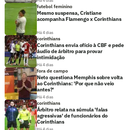
Há 4 dias
futebol feminino
Mesmo suspensa, Cristiane
acompanha Flamengo x Corinthians
Há 4 dias
corinthians
Corinthians envia ofício à CBF e pede
áudio de árbitro para provar
intimidação
Há 4 dias
fora de campo
Neto questiona Memphis sobre volta
ao Corinthians: 'Por que não veio
antes?'
Há 4 dias
corinthians
Árbitro relata na súmula 'falas
agressivas' de funcionários do
Corinthians
Há 4 dias