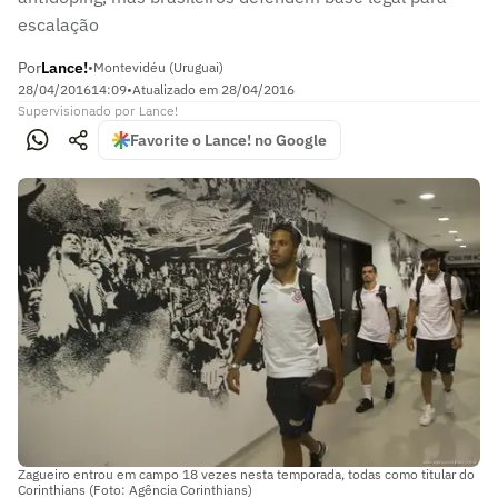
escalação
Por
Lance!
•
Montevidéu (Uruguai)
28/04/2016
14:09
•
Atualizado em
28/04/2016
Supervisionado
por
Lance!
Favorite o Lance! no Google
Zagueiro entrou em campo 18 vezes nesta temporada, todas como titular do
Corinthians (Foto: Agência Corinthians)