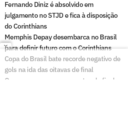
Fernando Diniz é absolvido em
julgamento no STJD e fica à disposição
do Corinthians
Memphis Depay desembarca no Brasil
para definir futuro com o Corinthians
Copa do Brasil bate recorde negativo de
gols na ida das oitavas de final
Quem avança para as quartas de final
da Copa do Brasil? Vote
Corinthians só reverteu desvantagem de
dois gols na Copa do Brasil cinco vezes
Corinthians vence o Flamengo no Luso-