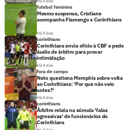
Há 4 dias
futebol feminino
Mesmo suspensa, Cristiane
acompanha Flamengo x Corinthians
Há 4 dias
corinthians
Corinthians envia ofício à CBF e pede
áudio de árbitro para provar
intimidação
Há 4 dias
fora de campo
Neto questiona Memphis sobre volta
ao Corinthians: 'Por que não veio
antes?'
Há 4 dias
corinthians
Árbitro relata na súmula 'falas
agressivas' de funcionários do
Corinthians
Há 4 dias