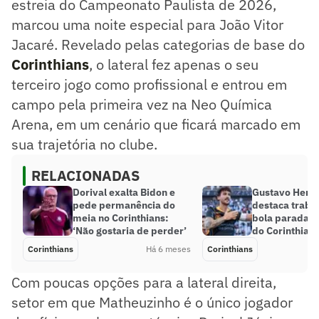
estreia do Campeonato Paulista de 2026,
marcou uma noite especial para João Vitor
Jacaré. Revelado pelas categorias de base do
Corinthians
, o lateral fez apenas o seu
terceiro jogo como profissional e entrou em
campo pela primeira vez na Neo Química
Arena, em um cenário que ficará marcado em
sua trajetória no clube.
RELACIONADAS
Dorival exalta Bidon e
Gustavo Henr
pede permanência do
destaca traba
meia no Corinthians:
bola parada ap
‘Não gostaria de perder’
do Corinthian
Corinthians
Há 6 meses
Corinthians
Com poucas opções para a lateral direita,
setor em que Matheuzinho é o único jogador