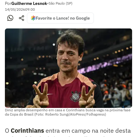
Por
Guilherme Lesnok
•
São Paulo (SP)
14/05/2026
09:00
Favorite o Lance! no Google
Diniz amplia desempenho em casa e Corinthians busca vaga na próxima fase
da Copa do Brasil (Foto: Roberto Sungi/AtoPress/Folhapress)
O
Corinthians
entra em campo na noite desta