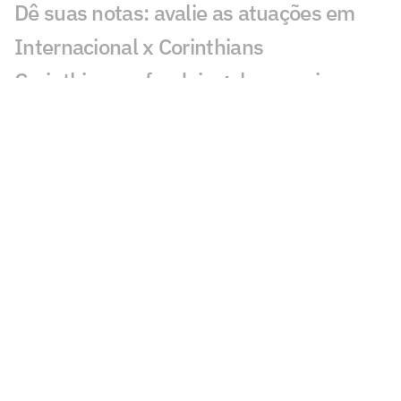
Dê suas notas: avalie as atuações em
Internacional x Corinthians
Corinthians sofre dois gols em seis
minutos e perde para o Inter na Copa do
Brasil
Veja gols em Internacional x
Corinthians: Matheus e Alan Patrick
marcam
Especialista analisa polêmica de pênalti
em Inter x Corinthians
Polêmica em Internacional x Corinthians
gera debate: 'Sacanagem'