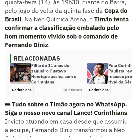
quinta-feira (14), às 19h30, diante do Barra,
pelo jogo de volta da quinta fase da
Copa do
Brasil
. Na Neo Química Arena, o
Timão tenta
confirmar a classificação embalado pelo
bom momento vivido sob o comando de
Fernando Diniz
.
RELACIONADAS
Filho de 11 anos do
Pelo Corinthia
zagueiro Gustavo
Paulista revel
Henrique assina com o
recusou propo
Corinthians
rival da Série
Corinthians
Há 2 meses
Corinthians
➡️ Tudo sobre o Timão agora no WhatsApp.
Siga o nosso novo canal Lance! Corinthians
Invicto atuando em casa desde que assumiu
a equipe, Fernando Diniz transformou a Neo