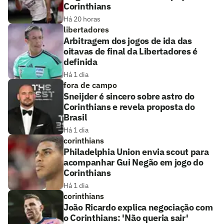
Corinthians
Há 20 horas
libertadores
Arbitragem dos jogos de ida das
oitavas de final da Libertadores é
definida
Há 1 dia
fora de campo
Sneijder é sincero sobre astro do
Corinthians e revela proposta do
Brasil
Há 1 dia
corinthians
Philadelphia Union envia scout para
acompanhar Gui Negão em jogo do
Corinthians
Há 1 dia
corinthians
João Ricardo explica negociação com
o Corinthians: 'Não queria sair'