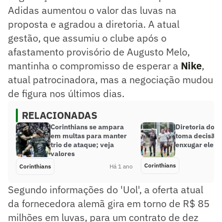
Adidas aumentou o valor das luvas na
proposta e agradou a diretoria. A atual
gestão, que assumiu o clube após o
afastamento provisório de Augusto Melo,
mantinha o compromisso de esperar a
Nike
,
atual patrocinadora, mas a negociação mudou
de figura nos últimos dias.
RELACIONADAS
Corinthians se ampara
Diretoria do C
em multas para manter
toma decisão 
trio de ataque; veja
enxugar elenc
valores
Corinthians
Corinthians
Há 1 ano
Segundo informações do 'Uol', a oferta atual
da fornecedora alemã gira em torno de R$ 85
milhões em luvas, para um contrato de dez