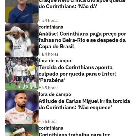
do Corinthians: 'Não dá'
Há 4 horas
corinthians
Análise: Corinthians paga preço por
falhas no Beira-Rio e se despede da
Copa do Brasil
Há 4 horas
fora de campo
Torcida do Corinthians aponta
culpado por queda para o Inter:
'Parabéns'
Há 5 horas
fora de campo
Atitude de Carlos Miguel irrita torcida
do Corinthians: 'Não esquece'
Há 5 horas
corinthians
Corinthians trabalha para ter