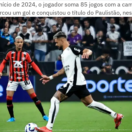
início de 2024, o jogador soma 85 jogos com a ca
rcou um gol e conquistou o título do Paulistão, n