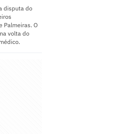
 a disputa do
eiros
e Palmeiras. O
na volta do
médico.