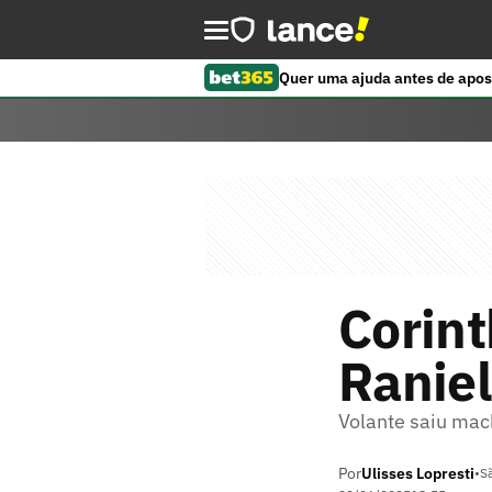
Quer uma ajuda antes de apos
Corint
Raniel
Volante saiu mac
Por
Ulisses Lopresti
•
S