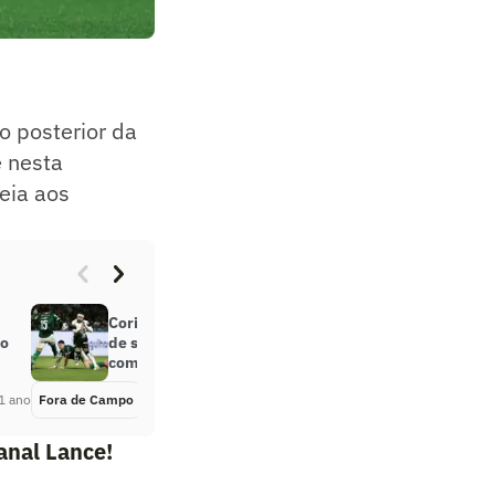
o posterior da
e nesta
eia aos
Corinthians x Palmeiras: resultado
ão
de sorteio da Copa do Brasil
comove web
1 ano
Fora de Campo
Há 11 meses
anal Lance!