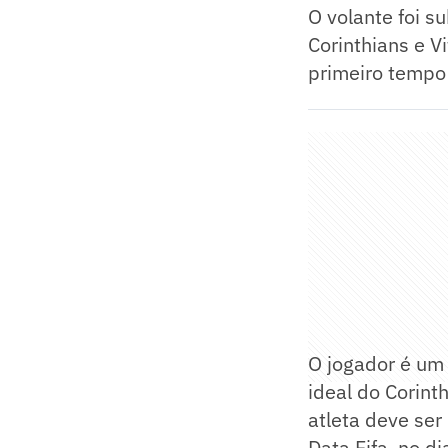
O volante foi s
Corinthians e V
primeiro tempo
O jogador é um 
ideal do Corint
atleta deve ser
Data Fifa, no d