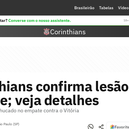
Brasileirão
Tabelas
Vídeo
tar?
Converse com o nosso assistente.
18+ 
Corinthians
hians confirma lesão
e; veja detalhes
hucado no empate contra o Vitória
ão Paulo (SP)
Favorit