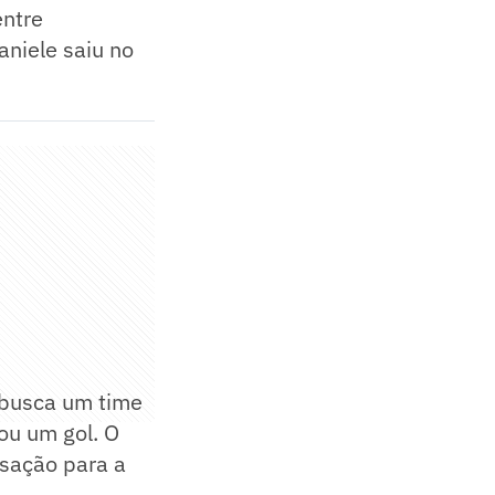
entre
aniele saiu no
e busca um time
ou um gol. O
isação para a