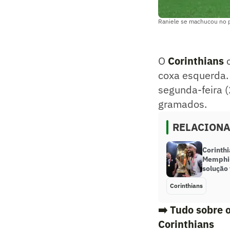
Raniele se machucou no p
O
Corinthians
c
coxa esquerda. 
segunda-feira (
gramados.
RELACION
Corinthi
Memphis
solução 
Corinthians
➡️ Tudo sobre 
Corinthians