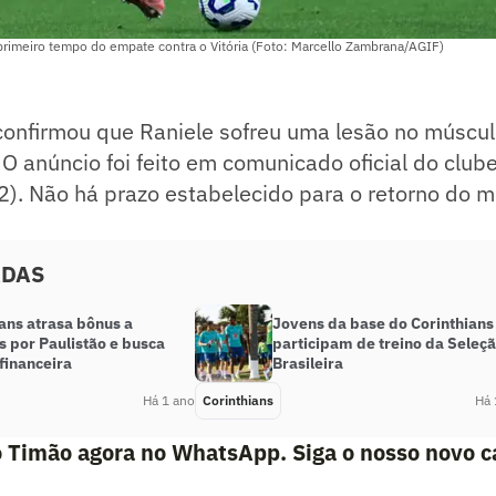
rimeiro tempo do empate contra o Vitória (Foto: Marcello Zambrana/AGIF)
onfirmou que Raniele sofreu uma lesão no múscul
O anúncio foi feito em comunicado oficial do club
2). Não há prazo estabelecido para o retorno do m
ADAS
ans atrasa bônus a
Jovens da base do Corinthians
 por Paulistão e busca
participam de treino da Seleç
financeira
Brasileira
Há 1 ano
Corinthians
Há 
o Timão agora no WhatsApp. Siga o nosso novo c