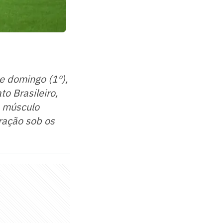
e domingo (1º),
o Brasileiro,
o músculo
eração sob os