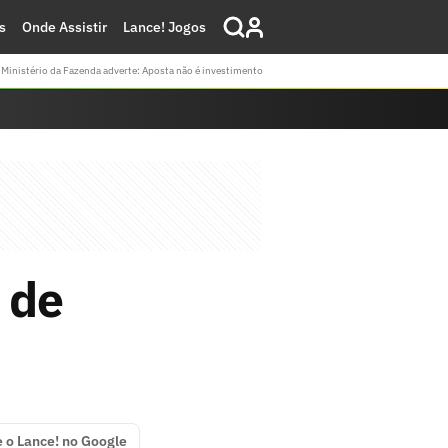
s
Onde Assistir
Lance! Jogos
Ministério da Fazenda adverte: Aposta não é investimento
 de
e o Lance! no Google