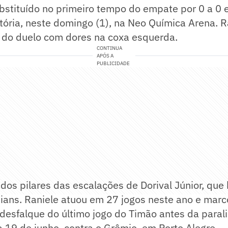
ubstituído no primeiro tempo do empate por 0 a 0 
itória, neste domingo (1), na Neo Química Arena. R
 do duelo com dores na coxa esquerda.
CONTINUA
APÓS A
PUBLICIDADE
dos pilares das escalações de Dorival Júnior, qu
hians. Raniele atuou em 27 jogos neste ano e marc
 desfalque do último jogo do Timão antes da paral
ia 19 de junho, contra o Grêmio, em Porto Alegre.