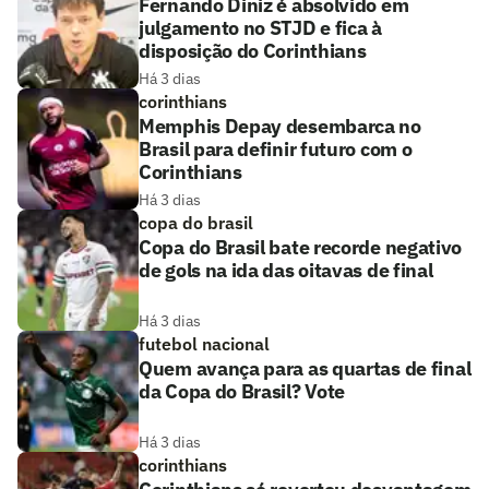
Fernando Diniz é absolvido em
julgamento no STJD e fica à
disposição do Corinthians
Há 3 dias
corinthians
Memphis Depay desembarca no
Brasil para definir futuro com o
Corinthians
Há 3 dias
copa do brasil
Copa do Brasil bate recorde negativo
de gols na ida das oitavas de final
Há 3 dias
futebol nacional
Quem avança para as quartas de final
da Copa do Brasil? Vote
Há 3 dias
corinthians