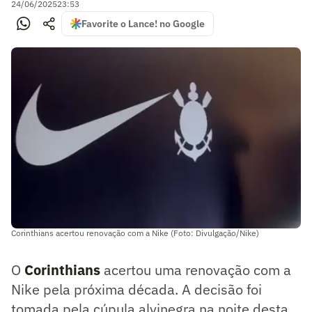
24/06/2025
23:53
Favorite o Lance! no Google
Corinthians acertou renovação com a Nike (Foto: Divulgação/Nike)
O
Corinthians
acertou uma renovação com a
Nike pela próxima década. A decisão foi
tomada pela cúpula alvinegra na noite desta