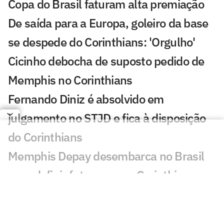
Copa do Brasil faturam alta premiação
De saída para a Europa, goleiro da base
se despede do Corinthians: 'Orgulho'
Cicinho debocha de suposto pedido de
Memphis no Corinthians
Fernando Diniz é absolvido em
julgamento no STJD e fica à disposição
do Corinthians
Memphis Depay desembarca no Brasil
para definir futuro com o Corinthians
Copa do Brasil bate recorde negativo de
gols na ida das oitavas de final