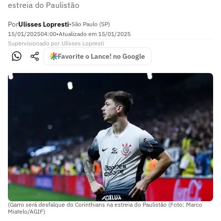
estreia do Paulistão
Por
Ulisses Lopresti
•
São Paulo (SP)
15/01/2025
04:00
•
Atualizado em
15/01/2025
Supervisionado
por
Ulisses Lopresti
Favorite o Lance! no Google
(Garro será desfalque do Corinthians na estreia do Paulistão (Foto: Marco
Miatelo/AGIF)