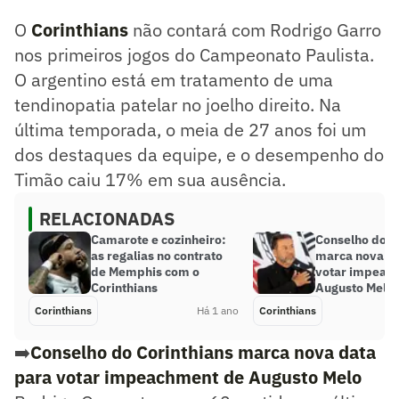
O
Corinthians
não contará com Rodrigo Garro
nos primeiros jogos do Campeonato Paulista.
O argentino está em tratamento de uma
tendinopatia patelar no joelho direito. Na
última temporada, o meia de 27 anos foi um
dos destaques da equipe, e o desempenho do
Timão caiu 17% em sua ausência.
RELACIONADAS
Camarote e cozinheiro:
Conselho do C
as regalias no contrato
marca nova da
de Memphis com o
votar impeac
Corinthians
Augusto Melo
Corinthians
Há 1 ano
Corinthians
➡️
Conselho do Corinthians marca nova data
para votar impeachment de Augusto Melo