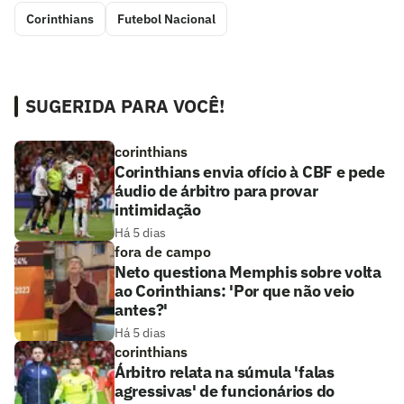
Corinthians
Futebol Nacional
SUGERIDA PARA VOCÊ!
corinthians
Corinthians envia ofício à CBF e pede
áudio de árbitro para provar
intimidação
Há 5 dias
fora de campo
Neto questiona Memphis sobre volta
ao Corinthians: 'Por que não veio
antes?'
Há 5 dias
corinthians
Árbitro relata na súmula 'falas
agressivas' de funcionários do