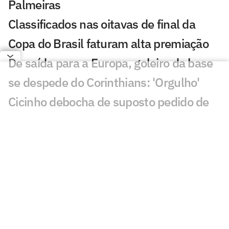
Palmeiras
Classificados nas oitavas de final da
Copa do Brasil faturam alta premiação
De saída para a Europa, goleiro da base
se despede do Corinthians: 'Orgulho'
Cicinho debocha de suposto pedido de
Memphis no Corinthians
Fernando Diniz é absolvido em
julgamento no STJD e fica à disposição
do Corinthians
Memphis Depay desembarca no Brasil
para definir futuro com o Corinthians