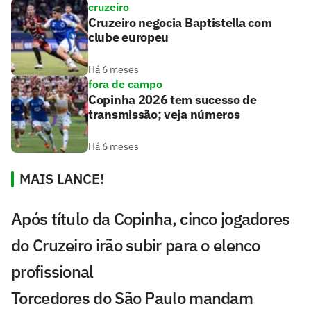
cruzeiro
Cruzeiro negocia Baptistella com
clube europeu
Há 6 meses
fora de campo
Copinha 2026 tem sucesso de
transmissão; veja números
Há 6 meses
MAIS LANCE!
Após título da Copinha, cinco jogadores
do Cruzeiro irão subir para o elenco
profissional
Torcedores do São Paulo mandam