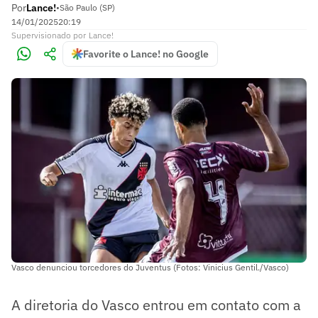
Por
Lance!
•
São Paulo (SP)
14/01/2025
20:19
Supervisionado
por
Lance!
Favorite o Lance! no Google
Vasco denunciou torcedores do Juventus (Fotos: Vinicius Gentil./Vasco)
A diretoria do Vasco entrou em contato com a