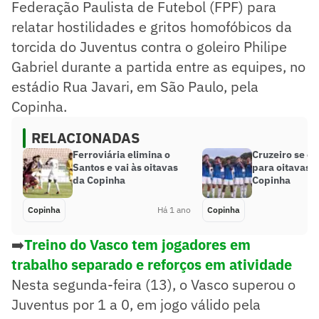
Federação Paulista de Futebol (FPF) para
relatar hostilidades e gritos homofóbicos da
torcida do Juventus contra o goleiro Philipe
Gabriel durante a partida entre as equipes, no
estádio Rua Javari, em São Paulo, pela
Copinha.
RELACIONADAS
Ferroviária elimina o
Cruzeiro se cl
Santos e vai às oitavas
para oitavas d
da Copinha
Copinha
Copinha
Há 1 ano
Copinha
➡️
Treino do Vasco tem jogadores em
trabalho separado e reforços em atividade
Nesta segunda-feira (13), o Vasco superou o
Juventus por 1 a 0, em jogo válido pela