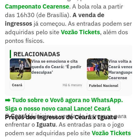
Campeonato Cearense
. A bola rola a partir
das 16h30 (de Brasília).
A venda de
ingressos
já começou. As entradas podem ser
adquiridas pelo site
Vozão Tickets
, além dos
pontos físicos.
RELACIONADAS
Vina se emociona e cita
Vina volta a m
queda do Ceará: ‘É pedir
Ceará vence o
desculpas’
Maranguape p
Cearense
Ceará
Há 6 meses
Futebol Nacional
➡️ Tudo sobre o Vovô agora no WhatsApp.
Siga o nosso novo canal Lance! Ceará
O
Ceará
já iniciou a venda de ingressos para
Preços dos ingressos de Ceará x Iguatu
enfrentar o
Iguatu
. As entradas para o jogo
podem ser adquiridas pelo site
Vozão Tickets