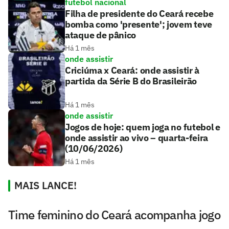
futebol nacional
Filha de presidente do Ceará recebe
bomba como 'presente'; jovem teve
ataque de pânico
Há 1 mês
onde assistir
Criciúma x Ceará: onde assistir à
partida da Série B do Brasileirão
Há 1 mês
onde assistir
Jogos de hoje: quem joga no futebol e
onde assistir ao vivo – quarta-feira
(10/06/2026)
Há 1 mês
MAIS LANCE!
Time feminino do Ceará acompanha jogo