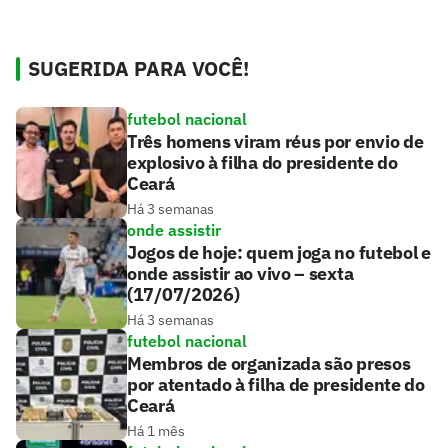
SUGERIDA PARA VOCÊ!
futebol nacional
Três homens viram réus por envio de
explosivo à filha do presidente do
Ceará
Há 3 semanas
onde assistir
Jogos de hoje: quem joga no futebol e
onde assistir ao vivo – sexta
(17/07/2026)
Há 3 semanas
futebol nacional
Membros de organizada são presos
por atentado à filha de presidente do
Ceará
Há 1 mês