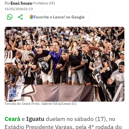
Por
Esaú Souza
•
Fortaleza (CE)
15/01/2026
21:13
Favorite o Lance! no Google
Torcida do Ceará (Foto: Gabriel Silva/Ceará SC)
Ceará
e
Iguatu
duelam no sábado (17), no
Estádio Presidente Vargas, pela 4ª rodada do