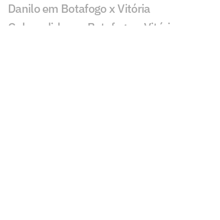
Danilo em Botafogo x Vitória
Gol perdido em Botafogo x Vitória
viraliza: 'Não dá'
Danilo beijou o escudo do Botafogo ao
entrar em campo? Entenda
Franclim cita Leila e reclama da
imprensa em caso envolvendo Botafogo,
Danilo e Palmeiras
Warleson valoriza estreia pelo Botafogo
e parceria com Danilo: 'Uau'
Franclim Carvalho é alvo de críticas após
empate do Botafogo com o Vitória