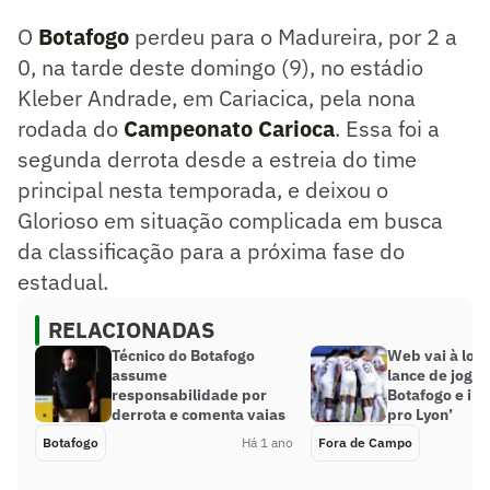
O
Botafogo
perdeu para o Madureira, por 2 a
0, na tarde deste domingo (9), no estádio
Kleber Andrade, em Cariacica, pela nona
rodada do
Campeonato Carioca
. Essa foi a
segunda derrota desde a estreia do time
principal nesta temporada, e deixou o
Glorioso em situação complicada em busca
da classificação para a próxima fase do
estadual.
RELACIONADAS
Técnico do Botafogo
Web vai à lou
assume
lance de joga
responsabilidade por
Botafogo e iro
derrota e comenta vaias
pro Lyon’
Botafogo
Há 1 ano
Fora de Campo