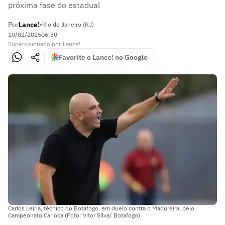
próxima fase do estadual
Por
Lance!
•
Rio de Janeiro (RJ)
10/02/2025
06:30
Supervisionado
por
Lance!
Favorite o Lance! no Google
Carlos Leiria, técnico do Botafogo, em duelo contra o Madureira, pelo
Campeonato Carioca (Foto: Vitor Silva/ Botafogo)