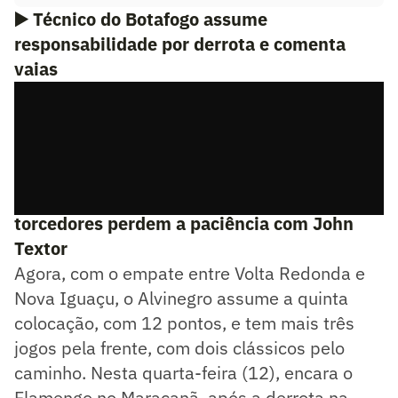
▶️
Técnico do Botafogo assume
responsabilidade por derrota e comenta
vaias
▶️
Botafogo leva chapéu por Rollheiser e
torcedores perdem a paciência com John
Textor
Agora, com o empate entre Volta Redonda e
Nova Iguaçu, o Alvinegro assume a quinta
colocação, com 12 pontos, e tem mais três
jogos pela frente, com dois clássicos pelo
caminho. Nesta quarta-feira (12), encara o
Flamengo no Maracanã, após a derrota na