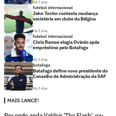
Há 3 dias
futebol internacional
John Textor contesta mudança
societária em clube da Bélgica
Há 3 dias
futebol internacional
Chris Ramos elogia Oviedo após
empréstimo pelo Botafogo
Há 3 dias
botafogo
Botafogo define novo presidente do
Conselho de Administração da SAF
Há 3 dias
MAIS LANCE!
Por onde anda Valdeir 'The Flash', ex-