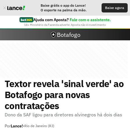
Baixe grátis o app do Lance!
Baixe agora
O esporte na palma da mão.
Ajuda com Aposta?
Fale com o assistente.
18+ Ministério da Fazenda adverte: Aposta não é investimento
Botafogo
Textor revela 'sinal verde' ao
Botafogo para novas
contratações
Dono da SAF ligou para diretores alvinegros há dois dias
Por
Lance!
•
Rio de Janeiro (RJ)