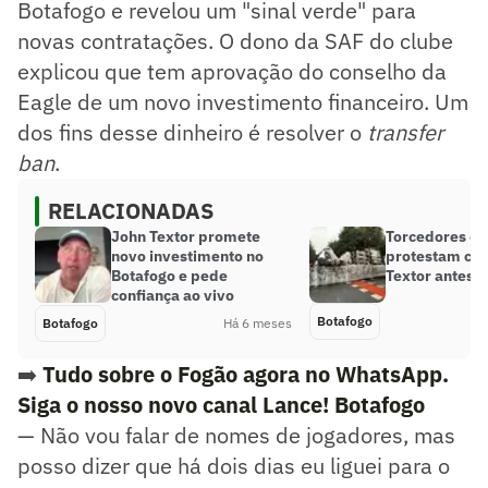
Botafogo e revelou um "sinal verde" para
novas contratações. O dono da SAF do clube
explicou que tem aprovação do conselho da
Eagle de um novo investimento financeiro. Um
dos fins desse dinheiro é resolver o
transfer
ban
.
RELACIONADAS
John Textor promete
Torcedores do
novo investimento no
protestam con
Botafogo e pede
Textor antes d
confiança ao vivo
Botafogo
Botafogo
Há 6 meses
➡️
Tudo sobre o Fogão agora no WhatsApp.
Siga o nosso novo canal Lance! Botafogo
— Não vou falar de nomes de jogadores, mas
posso dizer que há dois dias eu liguei para o