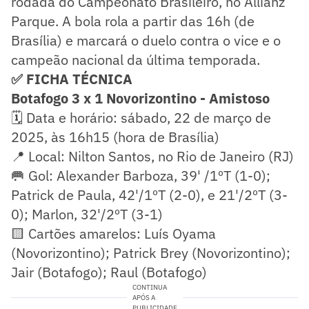
rodada do Campeonato Brasileiro, no Allianz
Parque. A bola rola a partir das 16h (de
Brasília) e marcará o duelo contra o vice e o
campeão nacional da última temporada.
✅ FICHA TÉCNICA
Botafogo 3 x 1 Novorizontino - Amistoso
🗓️ Data e horário: sábado, 22 de março de
2025, às 16h15 (hora de Brasília)
📍 Local: Nilton Santos, no Rio de Janeiro (RJ)
🥅 Gol: Alexander Barboza, 39' /1ºT (1-0);
Patrick de Paula, 42'/1ºT (2-0), e 21'/2ºT (3-
0); Marlon, 32'/2ºT (3-1)
🟨 Cartões amarelos: Luís Oyama
(Novorizontino); Patrick Brey (Novorizontino);
Jair (Botafogo); Raul (Botafogo)
CONTINUA
APÓS A
PUBLICIDADE