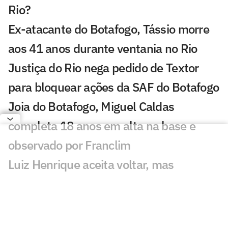
Rio?
Ex-atacante do Botafogo, Tássio morre
aos 41 anos durante ventania no Rio
Justiça do Rio nega pedido de Textor
para bloquear ações da SAF do Botafogo
Joia do Botafogo, Miguel Caldas
completa 18 anos em alta na base e
observado por Franclim
Luiz Henrique aceita voltar, mas
Botafogo esbarra em Danilo e momento
da SAF
Montoro se destaca e amplia leque de