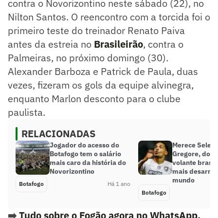
contra o Novorizontino neste sábado (22), no
Nilton Santos. O reencontro com a torcida foi o
primeiro teste do treinador Renato Paiva
antes da estreia no
Brasileirão
, contra o
Palmeiras, no próximo domingo (30).
Alexander Barboza e Patrick de Paula, duas
vezes, fizeram os gols da equipe alvinegra,
enquanto Marlon desconto para o clube
paulista.
RELACIONADAS
Jogador do acesso do
Merece Seleç
Botafogo tem o salário
Gregore, do Bo
mais caro da história do
volante brasil
Novorizontino
mais desarme
mundo
Botafogo
Há 1 ano
Botafogo
➡️
Tudo sobre o Fogão agora no WhatsApp.